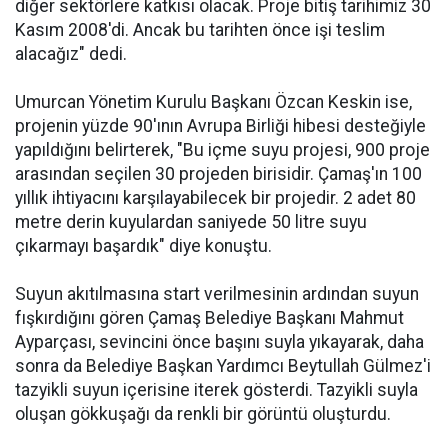
diğer sektörlere katkısı olacak. Proje bitiş tarihimiz 30
Kasım 2008'di. Ancak bu tarihten önce işi teslim
alacağız" dedi.
Umurcan Yönetim Kurulu Başkanı Özcan Keskin ise,
projenin yüzde 90'ının Avrupa Birliği hibesi desteğiyle
yapıldığını belirterek, "Bu içme suyu projesi, 900 proje
arasından seçilen 30 projeden birisidir. Çamaş'ın 100
yıllık ihtiyacını karşılayabilecek bir projedir. 2 adet 80
metre derin kuyulardan saniyede 50 litre suyu
çıkarmayı başardık" diye konuştu.
Suyun akıtılmasına start verilmesinin ardından suyun
fışkırdığını gören Çamaş Belediye Başkanı Mahmut
Ayparçası, sevincini önce başını suyla yıkayarak, daha
sonra da Belediye Başkan Yardımcı Beytullah Gülmez'i
tazyikli suyun içerisine iterek gösterdi. Tazyikli suyla
oluşan gökkuşağı da renkli bir görüntü oluşturdu.