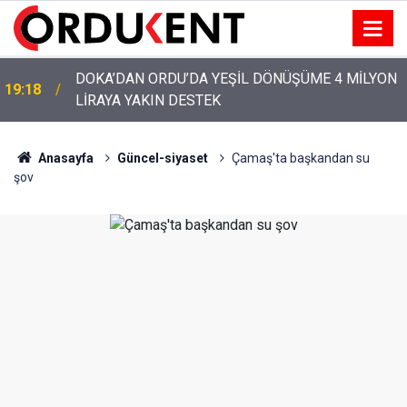
YENİ PARTİ’NİN ORDU’DAKİ 69 KİŞİLİK KURUCU
12:46
KADROSU AÇIKLANDI
Anasayfa
Güncel-siyaset
Çamaş'ta başkandan su
şov