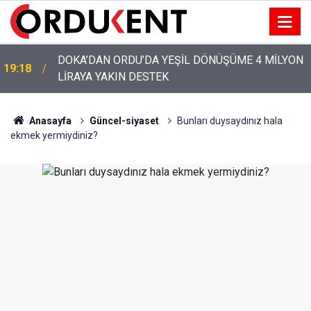
YENİ PARTİ’NİN ORDU’DAKİ 69 KİŞİLİK KURUCU
12:46
KADROSU AÇIKLANDI
Anasayfa
Güncel-siyaset
Bunları duysaydınız hala
ekmek yermiydiniz?