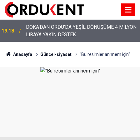
YENİ PARTİ’NİN ORDU’DAKİ 69 KİŞİLİK KURUCU
12:46
KADROSU AÇIKLANDI
Anasayfa
Güncel-siyaset
"Bu resimler annnem için"