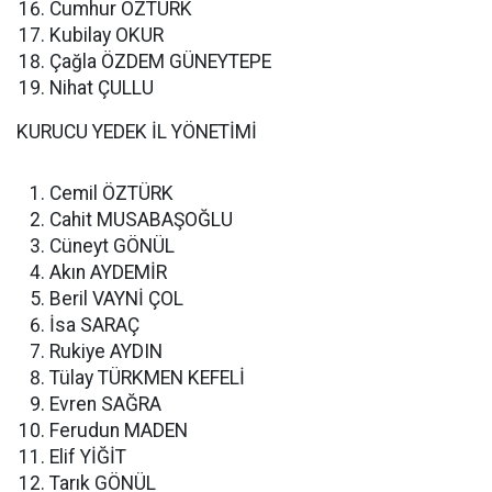
Cumhur ÖZTÜRK
Kubilay OKUR
Çağla ÖZDEM GÜNEYTEPE
Nihat ÇULLU
KURUCU YEDEK İL YÖNETİMİ
Cemil ÖZTÜRK
Cahit MUSABAŞOĞLU
Cüneyt GÖNÜL
Akın AYDEMİR
Beril VAYNİ ÇOL
İsa SARAÇ
Rukiye AYDIN
Tülay TÜRKMEN KEFELİ
Evren SAĞRA
Ferudun MADEN
Elif YİĞİT
Tarık GÖNÜL