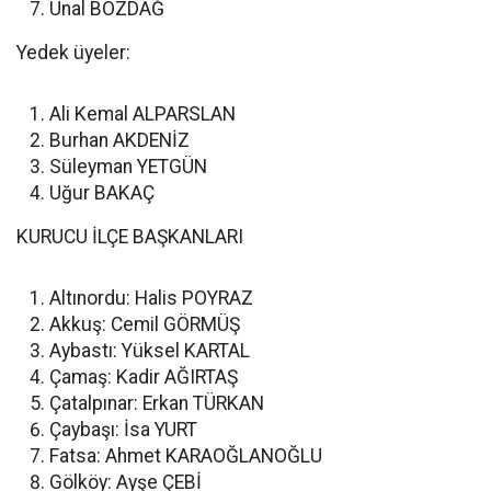
Ünal BOZDAĞ
Yedek üyeler:
Ali Kemal ALPARSLAN
Burhan AKDENİZ
Süleyman YETGÜN
Uğur BAKAÇ
KURUCU İLÇE BAŞKANLARI
Altınordu: Halis POYRAZ
Akkuş: Cemil GÖRMÜŞ
Aybastı: Yüksel KARTAL
Çamaş: Kadir AĞIRTAŞ
Çatalpınar: Erkan TÜRKAN
Çaybaşı: İsa YURT
Fatsa: Ahmet KARAOĞLANOĞLU
Gölköy: Ayşe ÇEBİ