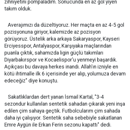
zihniyetini pompaladım. Sonucunda en az gol yiyen
takım olduk.
Averajımızı da düzeltiyoruz. Her maçta en az 4-5 gol
pozisyonuna giriyor, kalemizde az pozisyon
görüyoruz. Üstelik arka arkaya Sakaryaspor, Kayseri
Erciyesspor, Antalyaspor, Karşıyaka maçlarından
puanla çıktık, sahamızda ligin güçlü takımları
Diyarbakırspor ve Kocaelispor'u yenmeyi başardık.
Açıkçası bu davaya herkes inandı. Allah'ın izniyle en
kötü ihtimalle ilk 6 içerisinde yer alıp, yolumuza devam
edeceğiz" diye konuştu.
Sakatlıklardan dert yanan İsmail Kartal, "3-4
sezondur kullanılan sentetik sahadan çıkarak yeni inşa
edilen çim sahaya geçtik. Futbolcularım çim sahada
daha iyi çalışıyor. Sentetik saha sebebiyle sakatlanan
Emre Aygün ile Erkan Ferin sezonu kapattı" dedi.