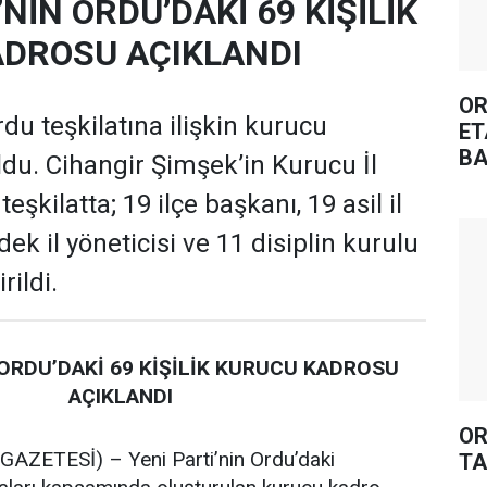
’NİN ORDU’DAKİ 69 KİŞİLİK
DROSU AÇIKLANDI
OR
rdu teşkilatına ilişkin kurucu
ET
BA
oldu. Cihangir Şimşek’in Kurucu İl
şkilatta; 19 ilçe başkanı, 19 asil il
dek il yöneticisi ve 11 disiplin kurulu
rildi.
 ORDU’DAKİ 69 KİŞİLİK KURUCU KADROSU
AÇIKLANDI
OR
ZETESİ) – Yeni Parti’nin Ordu’daki
TA