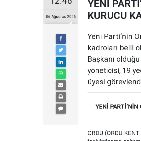
12:46
YENİ PARTİ
KURUCU KA
06 Ağustos 2026
Yeni Parti’nin O
kadroları belli 
Başkanı olduğu te
yöneticisi, 19 ye
üyesi görevlendi
YENİ PARTİ’NİN
ORDU (ORDU KENT GA