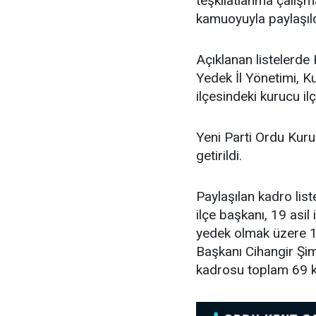
teşkilatlanma çalış
kamuoyuyla paylaşıld
Açıklanan listelerde 
Yedek İl Yönetimi, K
ilçesindeki kurucu ilç
Yeni Parti Ordu Kuru
getirildi.
Paylaşılan kadro lis
ilçe başkanı, 19 asil i
yedek olmak üzere 11
Başkanı Cihangir Şimş
kadrosu toplam 69 k