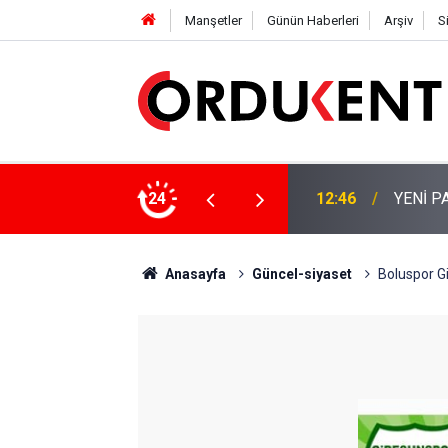
Manşetler
Günün Haberleri
Arşiv
S
 KİŞİLİK KURUCU KADROSU AÇIKLANDI
24
12:22
YENİ P
Anasayfa
Güncel-siyaset
Boluspor Gi