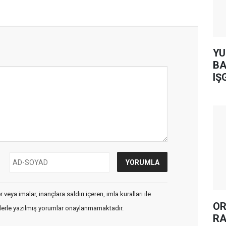
YUH AR
BA
IŞ
veya imalar, inançlara saldırı içeren, imla kuralları ile
OR
flerle yazılmış yorumlar onaylanmamaktadır.
RA