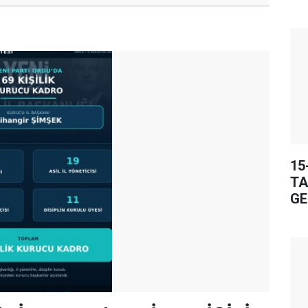
15
TA
GE