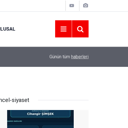
ULUSAL
09:09
ORDU ASKF’DEN İŞ DÜNYASINA AMATÖR SPO
Günün tüm
haberleri
ncel-siyaset