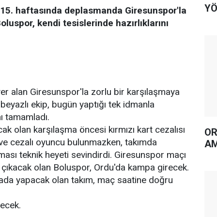
YÖ
n 15. haftasında deplasmanda Giresunspor'la
luspor, kendi tesislerinde hazırlıklarını
 yer alan Giresunspor'la zorlu bir karşılaşmaya
-beyazlı ekip, bugün yaptığı tek idmanla
ını tamamladı.
 olan karşılaşma öncesi kırmızı kart cezalısı
OR
 ve cezalı oyuncu bulunmazken, takımda
AM
ması teknik heyeti sevindirdi. Giresunspor maçı
a çıkacak olan Boluspor, Ordu'da kampa girecek.
urada yapacak olan takım, maç saatine doğru
decek.