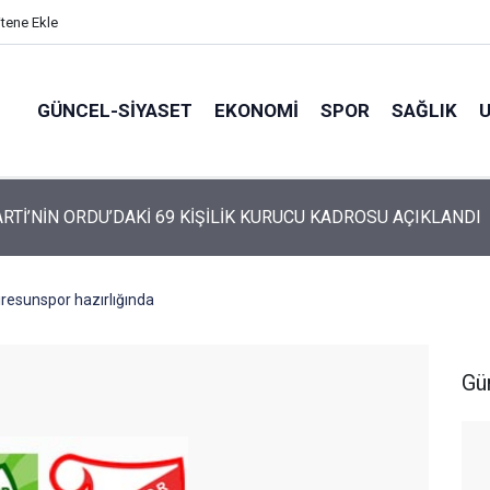
itene Ekle
GÜNCEL-SIYASET
EKONOMI
SPOR
SAĞLIK
ARTİ ALTINORDU’DA KURUCU YÖNETİMİNİ AÇIKLADI
resunspor hazırlığında
Gü