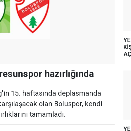
YE
Kİ
AÇ
resunspor hazırlığında
g'in 15. haftasında deplasmanda
karşılaşacak olan Boluspor, kendi
ırlıklarını tamamladı.
YE