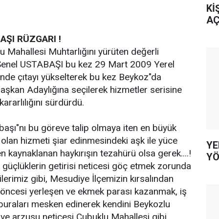
Kİ
AÇ
AŞI RÜZGARI !
 Mahallesi Muhtarlığını yürüten değerli
Şenel USTABAŞI bu kez 29 Mart 2009 Yerel
nde çıtayı yükselterek bu kez Beykoz"da
şkan Adaylığına seçilerek hizmetler serisine
rarlılığını sürdürdü.
aşı"nı bu göreve talip olmaya iten en büyük
 olan hizmeti şiar edinmesindeki aşk ile yüce
YE
kaynaklanan haykırışın tezahürü olsa gerek....!
YÖ
üçlüklerin getirisi neticesi göç etmek zorunda
lerimiz gibi, Mesudiye İlçemizin kırsalından
r öncesi yerleşen ve ekmek parası kazanmak, iş
buraları mesken edinerek kendini Beykozlu
ve arzusu neticesi Çubuklu Mahallesi gibi