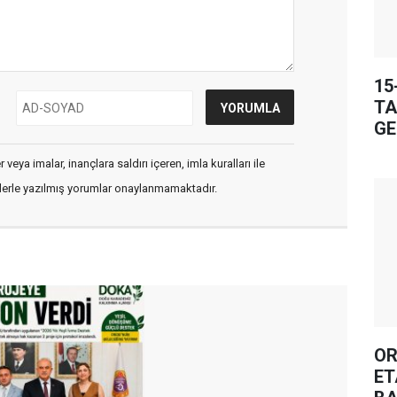
15
TA
GE
veya imalar, inançlara saldırı içeren, imla kuralları ile
flerle yazılmış yorumlar onaylanmamaktadır.
OR
ET