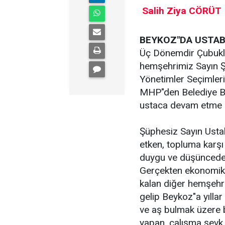
Salih Ziya CÖRÜT
BEYKOZ"DA USTAB
Üç Dönemdir Çubuklu
hemşehrimiz Sayın 
Yönetimler Seçimleri
MHP"den Belediye Ba
ustaca devam etme ka
Şüphesiz Sayın Ustab
etken, topluma karşı
duygu ve düşünceden 
Gerçekten ekonomik g
kalan diğer hemşehri
gelip Beykoz"a yılla
ve aş bulmak üzere 
yapan, çalışma şevk 