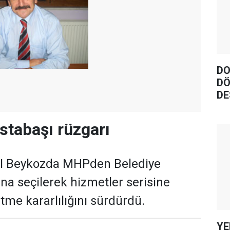
DO
DÖ
DE
stabaşı rüzgarı
 Beykozda MHPden Belediye
na seçilerek hizmetler serisine
me kararlılığını sürdürdü.
YE