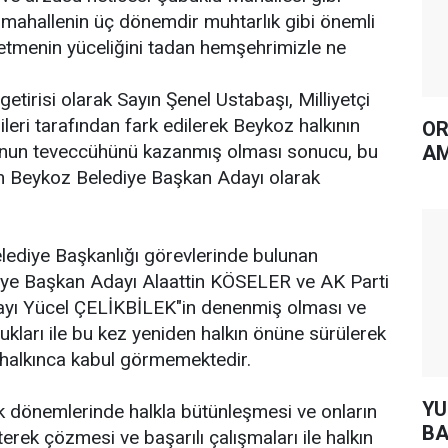
 mahallenin üç dönemdir muhtarlık gibi önemli
a etmenin yüceliğini tadan hemşehrimizle ne
.
getirisi olarak Sayın Şenel Ustabaşı, Milliyetçi
lileri tarafından fark edilerek Beykoz halkının
OR
unun teveccühünü kazanmış olması sonucu, bu
AM
 Beykoz Belediye Başkan Adayı olarak
ediye Başkanlığı görevlerinde bulunan
ye Başkan Adayı Alaattin KÖSELER ve AK Parti
yı Yücel ÇELİKBİLEK"in denenmiş olması ve
kları ile bu kez yeniden halkın önüne sürülerek
 halkınca kabul görmemektedir.
YUH AR
k dönemlerinde halkla bütünleşmesi ve onların
BA
erek çözmesi ve başarılı çalışmaları ile halkın