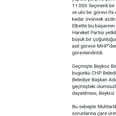
11.000 Seçmenli bir
ve ulvi bir görevi if
kadar övünsek azdır
Elbette bu başarının 
Hareket Partisi yetki
büyük bir çoğunluğ
asil göreve MHP"den
görevlendirildi.
Geçmişte Beykoz Bel
bugünkü CHP Beledi
Belediye Başkan Ada
geçmişteki olumsuzlu
dayatılması, Beykoz
Bu sebeple Muhtarlı
sorunlarına çare üret