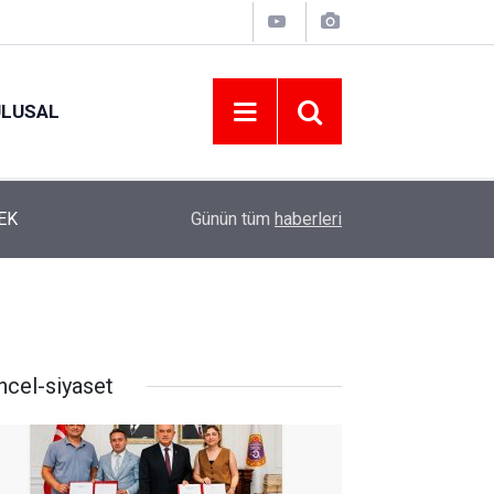
ULUSAL
12:22
YENİ PARTİ ALTINORDU’DA KURUCU YÖNETİMİ
Günün tüm
haberleri
ncel-siyaset