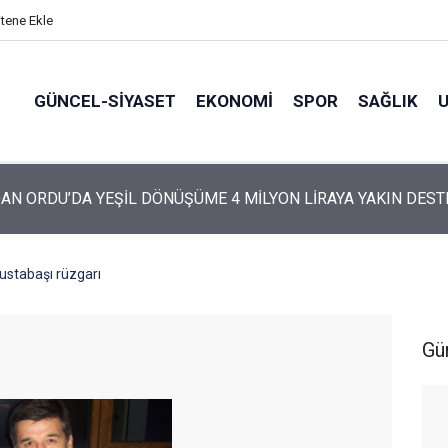
itene Ekle
GÜNCEL-SIYASET
EKONOMI
SPOR
SAĞLIK
ARTİ’NİN ORDU’DAKİ 69 KİŞİLİK KURUCU KADROSU AÇIKLANDI
ustabaşı rüzgarı
Gü