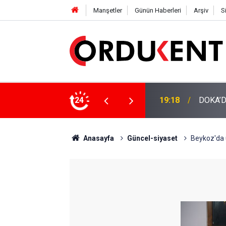
Manşetler
Günün Haberleri
Arşiv
S
NÜŞÜME 4 MİLYON LİRAYA YAKIN DESTEK
24
12:46
YENİ P
Anasayfa
Güncel-siyaset
Beykoz'da 