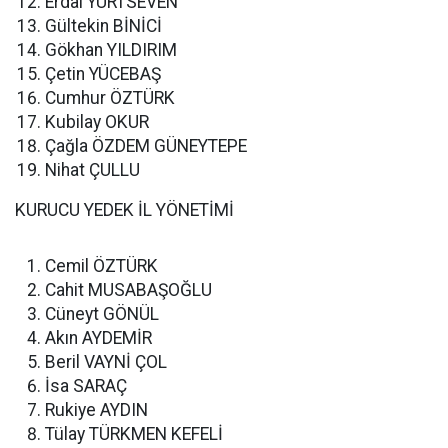
Erdal YURTSEVEN
Gültekin BİNİCİ
Gökhan YILDIRIM
Çetin YÜCEBAŞ
Cumhur ÖZTÜRK
Kubilay OKUR
Çağla ÖZDEM GÜNEYTEPE
Nihat ÇULLU
KURUCU YEDEK İL YÖNETİMİ
Cemil ÖZTÜRK
Cahit MUSABAŞOĞLU
Cüneyt GÖNÜL
Akın AYDEMİR
Beril VAYNİ ÇOL
İsa SARAÇ
Rukiye AYDIN
Tülay TÜRKMEN KEFELİ