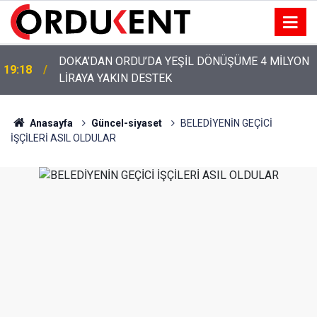
YENİ PARTİ’NİN ORDU’DAKİ 69 KİŞİLİK KURUCU
12:46
KADROSU AÇIKLANDI
Anasayfa
Güncel-siyaset
BELEDİYENİN GEÇİCİ
İŞÇİLERİ ASIL OLDULAR