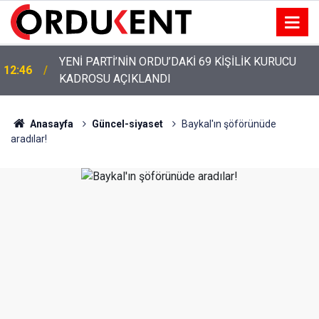
YENİ PARTİ’NİN ORDU’DAKİ 69 KİŞİLİK KURUCU
12:46
KADROSU AÇIKLANDI
YENİ PARTİ ALTINORDU’DA KURUCU YÖNETİMİNİ
12:22
AÇIKLADI
Anasayfa
Güncel-siyaset
Baykal'ın şöförünüde
aradılar!