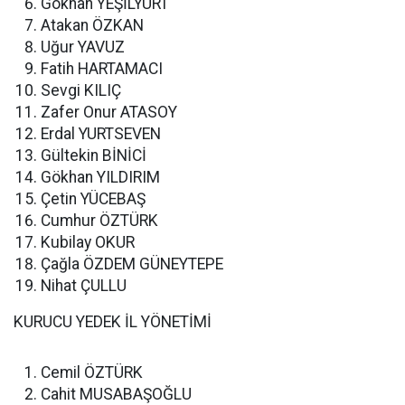
Gökhan YEŞİLYURT
Atakan ÖZKAN
Uğur YAVUZ
Fatih HARTAMACI
Sevgi KILIÇ
Zafer Onur ATASOY
Erdal YURTSEVEN
Gültekin BİNİCİ
Gökhan YILDIRIM
Çetin YÜCEBAŞ
Cumhur ÖZTÜRK
Kubilay OKUR
Çağla ÖZDEM GÜNEYTEPE
Nihat ÇULLU
KURUCU YEDEK İL YÖNETİMİ
Cemil ÖZTÜRK
Cahit MUSABAŞOĞLU