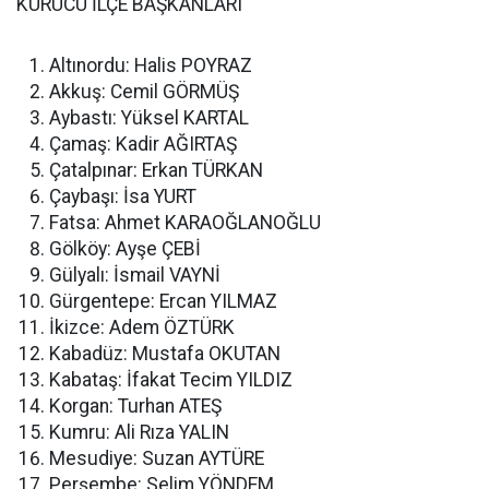
KURUCU İLÇE BAŞKANLARI
Altınordu: Halis POYRAZ
Akkuş: Cemil GÖRMÜŞ
Aybastı: Yüksel KARTAL
Çamaş: Kadir AĞIRTAŞ
Çatalpınar: Erkan TÜRKAN
Çaybaşı: İsa YURT
Fatsa: Ahmet KARAOĞLANOĞLU
Gölköy: Ayşe ÇEBİ
Gülyalı: İsmail VAYNİ
Gürgentepe: Ercan YILMAZ
İkizce: Adem ÖZTÜRK
Kabadüz: Mustafa OKUTAN
Kabataş: İfakat Tecim YILDIZ
Korgan: Turhan ATEŞ
Kumru: Ali Rıza YALIN
Mesudiye: Suzan AYTÜRE
Perşembe: Selim YÖNDEM