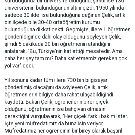
kuruduğunda bir üniversite olduğunu, şimdi ise 130
üniversitenin bulunduğunun altını çizdi. 1950 yılında
sadece 30 ilde lise bulunduğuna değinen Çelik, artık
bin ilçede bile 30-40 ortaöğretim kurumu
bulunduğuna dikkat çekti. Geçmişte, illere 1 öğretmen
gönderildiğinde dahi olay olduğunu söyleyen Çelik,
şimdi 5 dakikada 20 bin öğretmenin atandığını
anlatarak, "Bu, Türkiye'nin kat ettiği mesafedir. Ama
daha her şey tam mı? Daha kat etmemiz gereken çok
yol var" dedi.
Yıl sonuna kadar tüm illere 730 bin bilgisayar
gönderilmiş olacağını da söyleyen Çelik, artık
öğretmenlerin bilgiye daha rahat ulaşabildiğindi
kaydetti. Bakan Çelik, öğrencilerin birer çiçek
olduğunu, öğretmenin ise bahçıvan olmasın
gerektiğini vurgulayarak, "Her çiçek farklı bakım ister.
İşte yeni müfredatımız da buna isin veriyor.
Müfredatımız her öğrencinin bir birey olarak başarılı