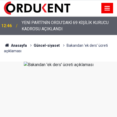
YENİ PARTİ ALTINORDU’DA KURUCU YÖNETİMİNİ
12:22
AÇIKLADI
Anasayfa
Güncel-siyaset
Bakandan 'ek ders' ücreti
açıklaması