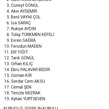
Cüneyt GÖNÜL
Akın AYDEMİR
Beril VAYNİ ÇOL
İsa SARAÇ
Rukiye AYDIN
Tülay TÜRKMEN KEFELİ
Evren SAĞRA
Ferudun MADEN
Elif YİĞİT
Tarık GÖNÜL
Orhan KILIÇ
Ebru PALAVAR BEDİR
Osman KIR
Serdar Cem AKSU
Cemal ŞEN
Tenzile MIZRAK
Ayhan YURTSEVEN
KURUCU İL DİSİPLİN KURULU