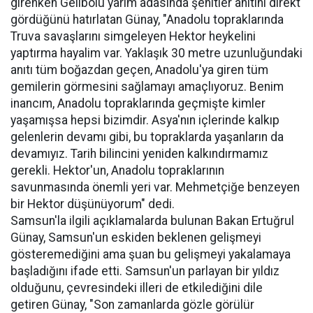
girenken Gelibolu yarım adasında şehitler anıtını direkt
gördüğünü hatırlatan Günay, "Anadolu topraklarında
Truva savaşlarını simgeleyen Hektor heykelini
yaptırma hayalim var. Yaklaşık 30 metre uzunluğundaki
anıtı tüm boğazdan geçen, Anadolu'ya giren tüm
gemilerin görmesini sağlamayı amaçlıyoruz. Benim
inancım, Anadolu topraklarında geçmişte kimler
yaşamışsa hepsi bizimdir. Asya'nın içlerinde kalkıp
gelenlerin devamı gibi, bu topraklarda yaşanların da
devamıyız. Tarih bilincini yeniden kalkındırmamız
gerekli. Hektor'un, Anadolu topraklarının
savunmasında önemli yeri var. Mehmetçiğe benzeyen
bir Hektor düşünüyorum" dedi.
Samsun'la ilgili açıklamalarda bulunan Bakan Ertuğrul
Günay, Samsun'un eskiden beklenen gelişmeyi
gösteremediğini ama şuan bu gelişmeyi yakalamaya
başladığını ifade etti. Samsun'un parlayan bir yıldız
olduğunu, çevresindeki illeri de etkilediğini dile
getiren Günay, "Son zamanlarda gözle görülür