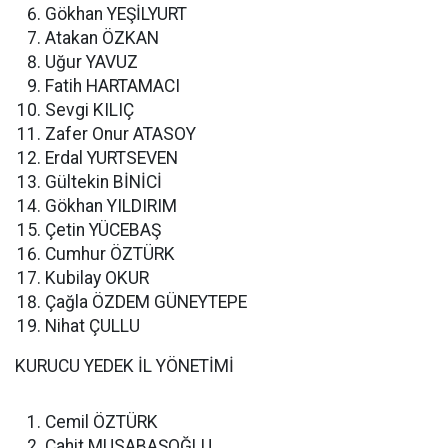
Gökhan YEŞİLYURT
Atakan ÖZKAN
Uğur YAVUZ
Fatih HARTAMACI
Sevgi KILIÇ
Zafer Onur ATASOY
Erdal YURTSEVEN
Gültekin BİNİCİ
Gökhan YILDIRIM
Çetin YÜCEBAŞ
Cumhur ÖZTÜRK
Kubilay OKUR
Çağla ÖZDEM GÜNEYTEPE
Nihat ÇULLU
KURUCU YEDEK İL YÖNETİMİ
Cemil ÖZTÜRK
Cahit MUSABAŞOĞLU