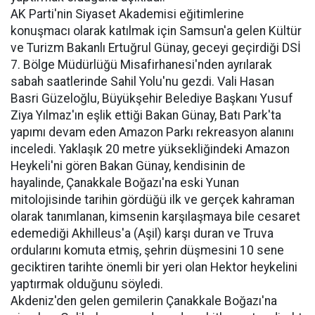
AK Parti'nin Siyaset Akademisi eğitimlerine
konuşmacı olarak katılmak için Samsun'a gelen Kültür
ve Turizm Bakanlı Ertuğrul Günay, geceyi geçirdiği DSİ
7. Bölge Müdürlüğü Misafirhanesi'nden ayrılarak
sabah saatlerinde Sahil Yolu'nu gezdi. Vali Hasan
Basri Güzeloğlu, Büyükşehir Belediye Başkanı Yusuf
Ziya Yılmaz'ın eşlik ettiği Bakan Günay, Batı Park'ta
yapımı devam eden Amazon Parkı rekreasyon alanını
inceledi. Yaklaşık 20 metre yüksekliğindeki Amazon
Heykeli'ni gören Bakan Günay, kendisinin de
hayalinde, Çanakkale Boğazı'na eski Yunan
mitolojisinde tarihin gördüğü ilk ve gerçek kahraman
olarak tanımlanan, kimsenin karşılaşmaya bile cesaret
edemediği Akhilleus'a (Aşil) karşı duran ve Truva
ordularını komuta etmiş, şehrin düşmesini 10 sene
geciktiren tarihte önemli bir yeri olan Hektor heykelini
yaptırmak olduğunu söyledi.
Akdeniz'den gelen gemilerin Çanakkale Boğazı'na