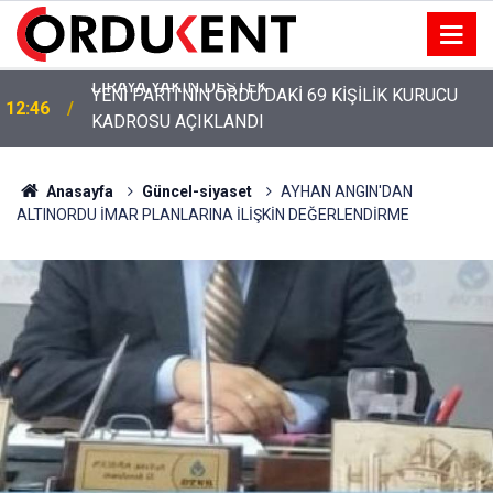
YENİ PARTİ’NİN ORDU’DAKİ 69 KİŞİLİK KURUCU
12:46
KADROSU AÇIKLANDI
Anasayfa
Güncel-siyaset
AYHAN ANGIN'DAN
ALTINORDU İMAR PLANLARINA İLİŞKİN DEĞERLENDİRME