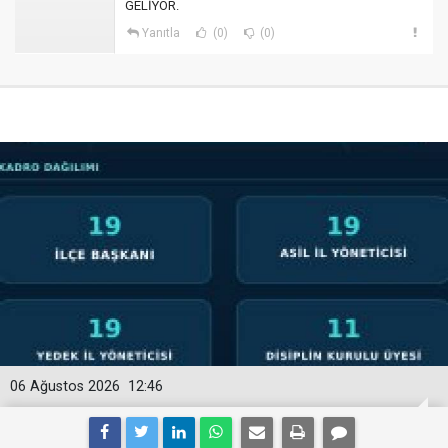
GELİYOR.
Yanıtla
(0)
(0)
06 Ağustos 2026
12:46