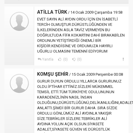
ATİLLA TÜRK
/ 14 Ocak 2009 Çarşamba 19:58
EVET SAYIN ALİ AYDIN ORDU İÇİN EN İSABETLİ
TERCİH OLMUŞTUR.DÜRÜSTLÜĞÜNDEN VE
İLKELERİNDEN ASLA TAVİZ VERMEYEN BU
DOĞRULTUDA FİFA KOKARTINI DAHİ BIRAKABİLEN
ORDUNUN YETİŞTİRDİĞİ ÖNEMLİ BİR
KİŞİDİR.KENDİSİNE VE ORDUMUZA HAYIRLI
UĞURLU OLMASINI TEMENNİ EDİYORUM
Yanıtla
(0)
(0)
KOMŞU ŞEHİR
/ 15 Ocak 2009 Perşembe 00:08
GURUR DUYUN ORDULU.YILLARCA GURURUNUZ
OLDU.İFTİHAR ETTİNİZ.SİZLERİ MÜKEMMEL
TEMSİL ETTİ.TÜM TÜRKİYEYE ODULUNUNUN
KARADENİZLİNİN NASIL İNSAN
OLDUĞUNU,DÜRÜSTLÜĞÜNÜ,DELİKANLILIĞINI,ADALET
ANLATTI.ŞİMDİ BİR GURUR DAHA .SIRA SİZDE
ORDULU.GÖNLÜMÜZ ALİ AYDINLA.YAKIŞIR
SİZE.TEBRİKLER SİZLERE.TEBRİKLER ALİ
AYDINA.YOLUN AÇIK OLSUN.SİYASETE
ADALET,SİYASETE GÜVEN VE DÜRÜSTLÜK