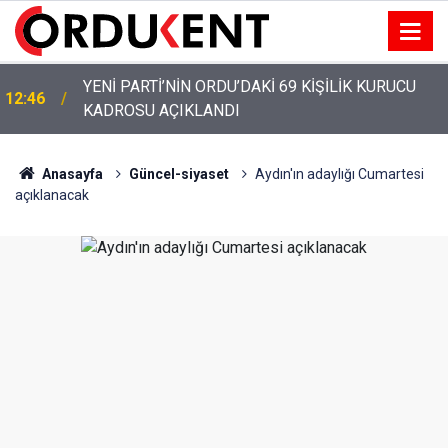
YENİ PARTİ’NİN ORDU’DAKİ 69 KİŞİLİK KURUCU
12:46
YENİ PARTİ ALTINORDU’DA KURUCU YÖNETİMİNİ
KADROSU AÇIKLANDI
12:22
AÇIKLADI
Anasayfa
Güncel-siyaset
Aydın'ın adaylığı Cumartesi
açıklanacak