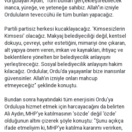
vurgulayan Aydın, "Tüm bunları gerçekleştirebilecek
inanca, yüreğe, ve yeteneğe sahibiz. Allah"ın izniyle
Orduluların teveccühü ile tüm bunları yapacağız.
Partili partisiz herkesi kucaklayacağız. 'Kimsesizlerin
Kimsesi' olacağız. Makyaj belediyeciliği değil, kentsel
dokuyu, çevreyi, şehir estetiğini, mimariyi öne çıkaran,
alt yapıya önem veren, imkan ve kaynakları, ihtiyaç ve
beklentilere yönelten bir belediyecilik anlayışını
yerleştireceğiz. Sosyal belediyecilik anlayışını hakim
kılacağız. Ordulular, Ordu'da yaşayanlar bize inansınlar
güvensinler. Allah'ın izniyle onları mahcup
etmeyeceğiz" şeklinde konuştu.
Bundan sonra hayatındaki tüm enerjisini Ordu'ya
Orduluya hizmet etmek için harcayacağını da belirten
Ali Aydın, MHP'ye katılmasının 'sözde' değil 'özde'
olduğunun altını çizerek şöyle konuştu: "Şunu açıkça
ifade etmeliyim ki, MHP'ye katılma kararımı verirken,