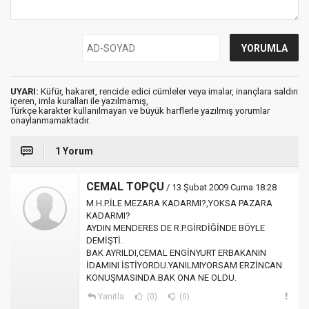
UYARI:
Küfür, hakaret, rencide edici cümleler veya imalar, inançlara saldırı
içeren, imla kuralları ile yazılmamış,
Türkçe karakter kullanılmayan ve büyük harflerle yazılmış yorumlar
onaylanmamaktadır.
1 Yorum
CEMAL TOPÇU
/ 13 Şubat 2009 Cuma 18:28
M.H.P.İLE MEZARA KADARMI?,YOKSA PAZARA
KADARMI?
AYDIN MENDERES DE R.P.GİRDİĞİNDE BÖYLE
DEMİŞTİ.
BAK AYRILDI,CEMAL ENGİNYURT ERBAKANIN
İDAMINI İSTİYORDU.YANILMIYORSAM ERZİNCAN
KONUŞMASINDA.BAK ONA NE OLDU.
Yanıtla
(0)
(0)