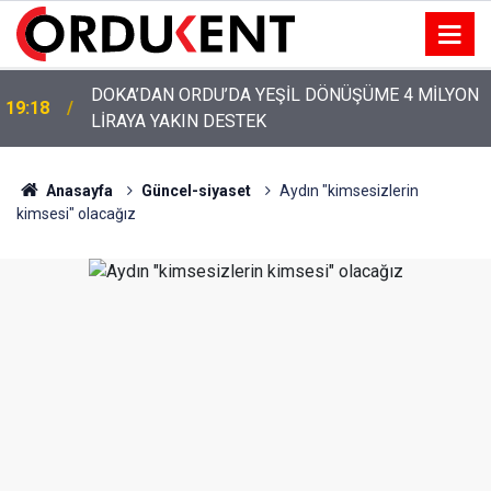
YENİ PARTİ’NİN ORDU’DAKİ 69 KİŞİLİK KURUCU
12:46
KADROSU AÇIKLANDI
Anasayfa
Güncel-siyaset
Aydın "kimsesizlerin
kimsesi" olacağız