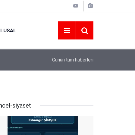
ULUSAL
09:09
ORDU ASKF’DEN İŞ DÜNYASINA AMATÖR SPO
Günün tüm
haberleri
ncel-siyaset