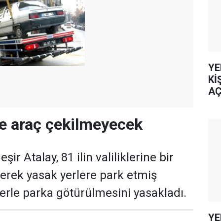
YE
Kİ
AÇ
kte araç çekilmeyecek
eşir Atalay, 81 ilin valiliklerine bir
erek yasak yerlere park etmiş
lerle parka götürülmesini yasakladı.
YE