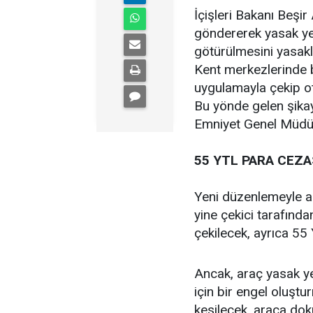
İçişleri Bakanı Beşir 
göndererek yasak yer
götürülmesini yasakl
Kent merkezlerinde b
uygulamayla çekip ot
Bu yönde gelen şikaye
Emniyet Genel Müdürl
55 YTL PARA CEZA
Yeni düzenlemeyle ara
yine çekici tarafında
çekilecek, ayrıca 55
Ancak, araç yasak ye
için bir engel oluşt
kesilecek, araca do