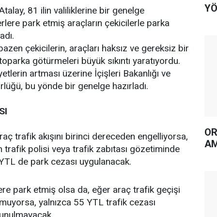
YÖ
Atalay, 81 ilin valiliklerine bir genelge
lere park etmiş araçların çekicilerle parka
adı.
azen çekicilerin, araçları haksız ve gereksiz bir
oparka götürmeleri büyük sıkıntı yaratıyordu.
tlerin artması üzerine İçişleri Bakanlığı ve
üğü, bu yönde bir genelge hazırladı.
SI
OR
ç trafik akışını birinci dereceden engelliyorsa,
AM
n trafik polisi veya trafik zabıtası gözetiminde
 YTL de park cezası uygulanacak.
re park etmiş olsa da, eğer araç trafik geçişi
urmuyorsa, yalnızca 55 YTL trafik cezası
kunulmayacak.