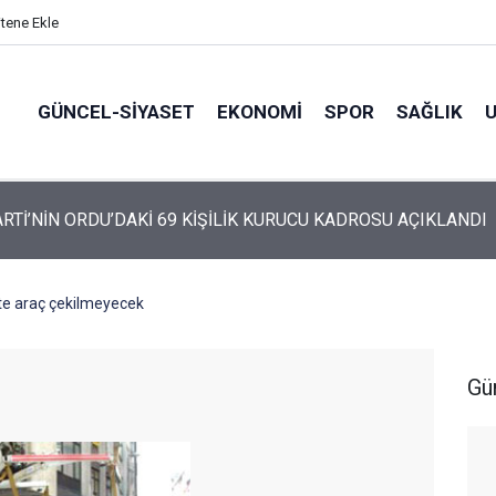
itene Ekle
GÜNCEL-SIYASET
EKONOMI
SPOR
SAĞLIK
ARTİ ALTINORDU’DA KURUCU YÖNETİMİNİ AÇIKLADI
kte araç çekilmeyecek
Gü