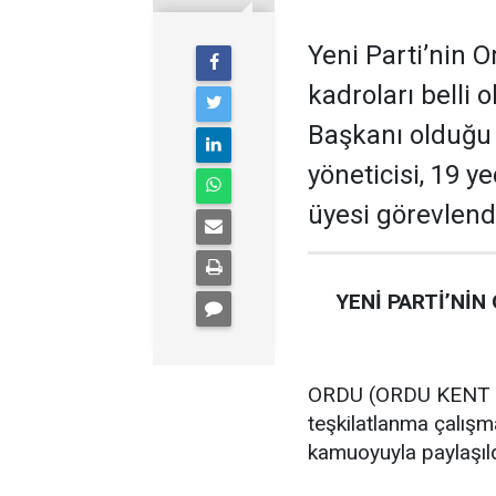
Yeni Parti’nin O
kadroları belli 
Başkanı olduğu te
yöneticisi, 19 ye
üyesi görevlendi
YENİ PARTİ’NİN
ORDU (ORDU KENT GA
teşkilatlanma çalış
kamuoyuyla paylaşıld