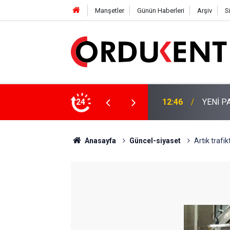
Manşetler
Günün Haberleri
Arşiv
S
 KİŞİLİK KURUCU KADROSU AÇIKLANDI
24
12:22
YENİ P
Anasayfa
Güncel-siyaset
Artık trafi