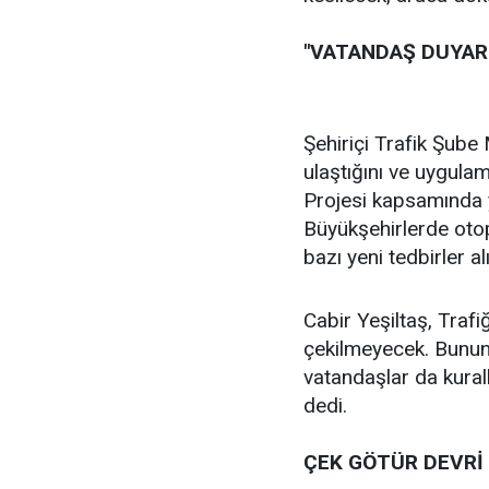
"VATANDAŞ DUYARL
Şehiriçi Trafik Şube
ulaştığını ve uygulam
Projesi kapsamında y
Büyükşehirlerde otop
bazı yeni tedbirler a
Cabir Yeşiltaş, Traf
çekilmeyecek. Bunun 
vatandaşlar da kural
dedi.
ÇEK GÖTÜR DEVRİ 