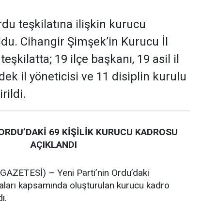
rdu teşkilatına ilişkin kurucu
oldu. Cihangir Şimşek’in Kurucu İl
şkilatta; 19 ilçe başkanı, 19 asil il
dek il yöneticisi ve 11 disiplin kurulu
rildi.
 ORDU’DAKİ 69 KİŞİLİK KURUCU KADROSU
AÇIKLANDI
ZETESİ) – Yeni Parti’nin Ordu’daki
maları kapsamında oluşturulan kurucu kadro
ı.