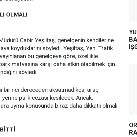
I OLMALI
YUH AR
BA
 Müdürü Cabir Yeşiltaş, genelgenin kendilerine
IŞ
aya koyduklarını söyledi. Yeşiltaş, Yeni Trafik
ayınlanan bu genelgeye göre, özellikle
ark mafyasına karşı daha etkin olabilmek için
lındığını söyledi.
iği birinci dereceden aksatmadıkça, araç
yerine park cezası kesilecek. Ancak,
lara uyma konusunda biraz daha dikkatli olmalı
OR
BİTTİ
RA