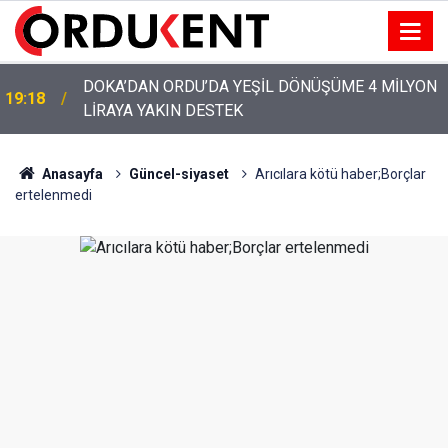
YENİ PARTİ’NİN ORDU’DAKİ 69 KİŞİLİK KURUCU
12:46
KADROSU AÇIKLANDI
Anasayfa
Güncel-siyaset
Arıcılara kötü haber;Borçlar
ertelenmedi