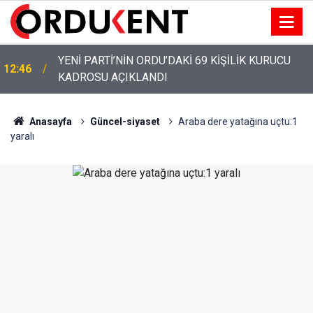
YENİ PARTİ’NİN ORDU’DAKİ 69 KİŞİLİK KURUCU
12:46
KADROSU AÇIKLANDI
YENİ PARTİ ALTINORDU’DA KURUCU YÖNETİMİNİ
12:22
AÇIKLADI
Anasayfa
Güncel-siyaset
Araba dere yatağına uçtu:1
yaralı