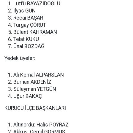
Lütfü BAYAZIDOĞLU
İlyas GÜN
Recai BAŞAR
Turgay ÇÖRÜT
Bülent KAHRAMAN
Telat KUKU
Ünal BOZDAĞ
Yedek üyeler:
Ali Kemal ALPARSLAN
Burhan AKDENİZ
Süleyman YETGÜN
Uğur BAKAÇ
KURUCU İLÇE BAŞKANLARI
Altınordu: Halis POYRAZ
Akkuş: Cemil GÖRMÜŞ