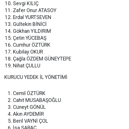
Sevgi KILIÇ
Zafer Onur ATASOY
Erdal YURTSEVEN
Gültekin BİNİCİ
Gökhan YILDIRIM
Çetin YÜCEBAŞ
Cumhur ÖZTÜRK
Kubilay OKUR
Çağla ÖZDEM GÜNEYTEPE
Nihat ÇULLU
KURUCU YEDEK İL YÖNETİMİ
Cemil ÖZTÜRK
Cahit MUSABAŞOĞLU
Cüneyt GÖNÜL
Akın AYDEMİR
Beril VAYNİ ÇOL
İsa SARAÇ