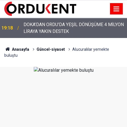
YENİ PARTİ’NİN ORDU’DAKİ 69 KİŞİLİK KURUCU
12:46
KADROSU AÇIKLANDI
Anasayfa
Güncel-siyaset
Alucuralılar yemekte
buluştu