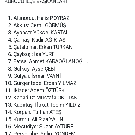
KURUCU İLÇE BAŞKANLARI
Altınordu: Halis POYRAZ
Akkuş: Cemil GÖRMÜŞ
Aybastı: Yüksel KARTAL
Çamaş: Kadir AĞIRTAŞ
Çatalpınar: Erkan TÜRKAN
Çaybaşı: İsa YURT
Fatsa: Ahmet KARAOĞLANOĞLU
Gölköy: Ayşe ÇEBİ
Gülyalı: İsmail VAYNİ
Gürgentepe: Ercan YILMAZ
İkizce: Adem ÖZTÜRK
Kabadüz: Mustafa OKUTAN
Kabataş: İfakat Tecim YILDIZ
Korgan: Turhan ATEŞ
Kumru: Ali Rıza YALIN
Mesudiye: Suzan AYTÜRE
Perşembe: Selim YÖNDEM