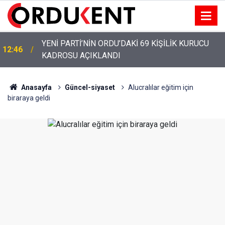
YENİ PARTİ’NİN ORDU’DAKİ 69 KİŞİLİK KURUCU
12:46
KADROSU AÇIKLANDI
YENİ PARTİ ALTINORDU’DA KURUCU YÖNETİMİNİ
12:22
AÇIKLADI
Anasayfa
Güncel-siyaset
Alucralılar eğitim için
biraraya geldi