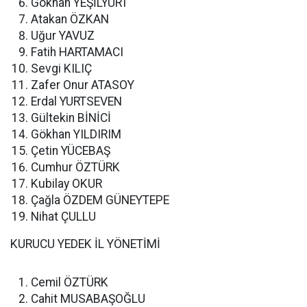
Gökhan YEŞİLYURT
Atakan ÖZKAN
Uğur YAVUZ
Fatih HARTAMACI
Sevgi KILIÇ
Zafer Onur ATASOY
Erdal YURTSEVEN
Gültekin BİNİCİ
Gökhan YILDIRIM
Çetin YÜCEBAŞ
Cumhur ÖZTÜRK
Kubilay OKUR
Çağla ÖZDEM GÜNEYTEPE
Nihat ÇULLU
KURUCU YEDEK İL YÖNETİMİ
Cemil ÖZTÜRK
Cahit MUSABAŞOĞLU