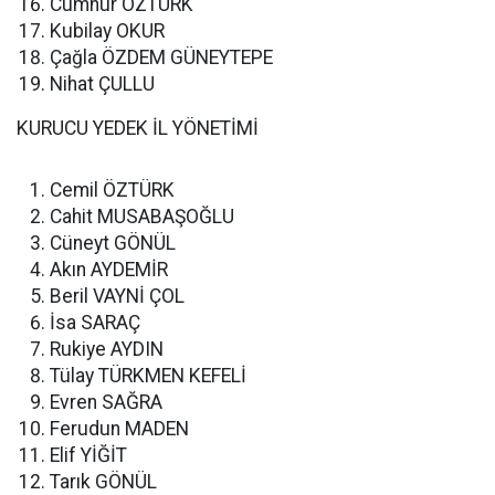
Cumhur ÖZTÜRK
Kubilay OKUR
Çağla ÖZDEM GÜNEYTEPE
Nihat ÇULLU
KURUCU YEDEK İL YÖNETİMİ
Cemil ÖZTÜRK
Cahit MUSABAŞOĞLU
Cüneyt GÖNÜL
Akın AYDEMİR
Beril VAYNİ ÇOL
İsa SARAÇ
Rukiye AYDIN
Tülay TÜRKMEN KEFELİ
Evren SAĞRA
Ferudun MADEN
Elif YİĞİT
Tarık GÖNÜL