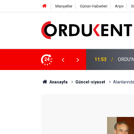
Manşetler
Günün Haberleri
Arşiv
S
24
11:53
ORDU’N
Anasayfa
Güncel-siyaset
Alanlarında