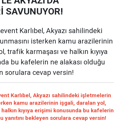
LE AKYAZI'DA
Rİ SAVUNUYOR!
vent Karlıbel, Akyazı sahilindeki
runmasını isterken kamu arazilerinin
yol, trafik karmaşası ve halkın kıyıya
da bu kafelerin ne alakası olduğu
n sorulara cevap versin!
t Karlıbel, Akyazı sahilindeki işletmelerin
rken kamu arazilerinin işgali, daralan yol,
 halkın kıyıya erişimi konusunda bu kafelerin
u yanıtını bekleyen sorulara cevap versin!