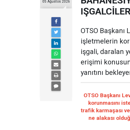
BAHANESİY
05 Ağustos 2026
IŞGALCİLE
OTSO Başkanı Le
işletmelerin ko
işgali, daralan 
erişimi konusun
yanıtını bekleye
OTSO Başkanı Leven
korunmasını iste
trafik karmaşası ve
ne alakası olduğ