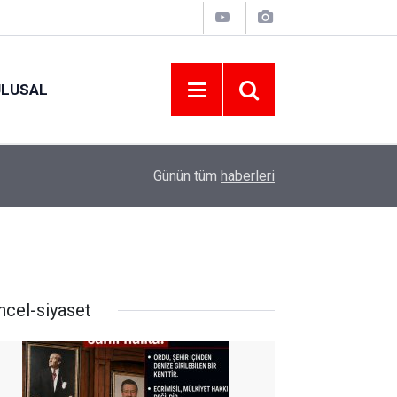
ULUSAL
10:46
15-16 AĞUSTOS 2026 TARİHLERİNDE GERÇEK
Günün tüm
haberleri
ncel-siyaset