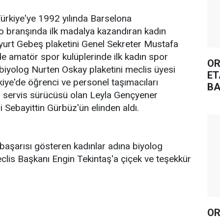
ürkiye'ye 1992 yılında Barselona
do branşında ilk madalya kazandıran kadın
urt Gebeş plaketini Genel Sekreter Mustafa
de amatör spor kulüplerinde ilk kadın spor
OR
biyolog Nurten Oskay plaketini meclis üyesi
ET
kiye'de öğrenci ve personel taşımacıları
BA
ın servis sürücüsü olan Leyla Gençyener
i Sebayittin Gürbüz'ün elinden aldı.
başarısı gösteren kadınlar adına biyolog
lis Başkanı Engin Tekintaş'a çiçek ve teşekkür
OR