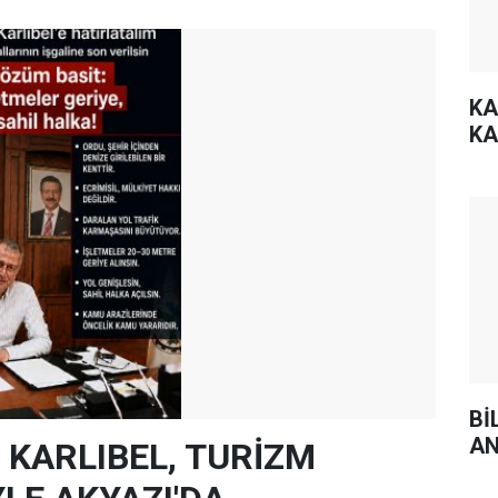
KA
KA
Bİ
AN
 KARLIBEL, TURİZM