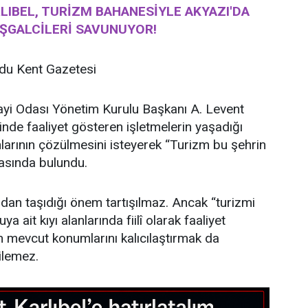
RLIBEL, TURİZM BAHANESİYLE AKYAZI'DA
IŞGALCİLERİ SAVUNUYOR!
u Kent Gazetesi
ayi Odası Yönetim Kurulu Başkanı A. Levent
linde faaliyet gösteren işletmelerin yaşadığı
larının çözülmesini isteyerek “Turizm bu şehrin
asında bulundu.
dan taşıdığı önem tartışılmaz. Ancak “turizmi
 ait kıyı alanlarında fiilî olarak faaliyet
n mevcut konumlarını kalıcılaştırmak da
ilemez.