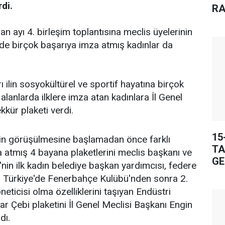
di.
RA
ran ayı 4. birleşim toplantısına meclis üyelerinin
nde birçok başarıya imza atmış kadınlar da
ı ilin sosyokültürel ve sportif hayatına birçok
alanlarda ilklere imza atan kadınlara İl Genel
kkür plaketi verdi.
15
n görüşülmesine başlamadan önce farklı
TA
za atmış 4 bayana plaketlerini meclis başkanı ve
GE
e'nin ilk kadın belediye başkan yardımcısı, federe
, Türkiye'de Fenerbahçe Kulübü'nden sonra 2.
eticisi olma özelliklerini taşıyan Endüstri
 Çebi plaketini İl Genel Meclisi Başkanı Engin
dı.