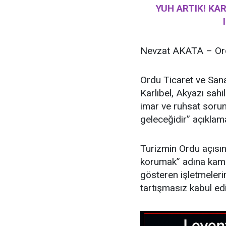
YUH ARTIK! KA
Nevzat AKATA – Ord
Ordu Ticaret ve San
Karlıbel, Akyazı sahi
imar ve ruhsat sorun
geleceğidir” açıklam
Turizmin Ordu açısın
korumak” adına kamuya
gösteren işletmeleri
tartışmasız kabul ed