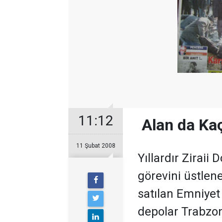
11:12
 Alan da Kaç
11 Şubat 2008
Yıllardır Zirai
görevini üstlen
satılan Emniye
depolar Trabzonl