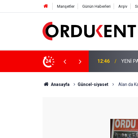
Manşetler
Günün Haberleri
Arşiv
S
 KİŞİLİK KURUCU KADROSU AÇIKLANDI
24
12:22
YENİ P
Anasayfa
Güncel-siyaset
 Alan da Ka