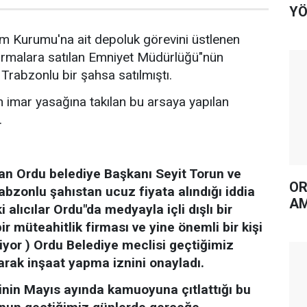
YÖ
atım Kurumu'na ait depoluk görevini üstlenen
irmalara satılan Emniyet Müdürlüğü"nün
 Trabzonlu bir şahsa satılmıştı.
n imar yasağına takılan bu arsaya yapılan
.
n Ordu belediye Başkanı Seyit Torun ve
OR
abzonlu şahıstan ucuz fiyata alındığı iddia
AM
i alıcılar Ordu"da medyayla içli dışlı bir
ir müteahitlik firması ve yine önemli bir kişi
liyor ) Ordu Belediye meclisi geçtiğimiz
larak inşaat yapma iznini onayladı.
nin Mayıs ayında kamuoyuna çıtlattığı bu