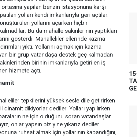
 ortasına yapılan benzin istasyonuna karşı
tılan yolları kendi imkanlarıyla geri açtılar.
önüştürülen yollarını açarken hiçbir
lmadılar. Bu da mahalle sakinlerinin yaptıkları
rını gösterdi. Mahalleliler ellerinde kazma
dırımları yıktı. Yollarını açmak için kazma
ayan bir grup vatandaşa destek geç kalmadan
kinlerinden birinin imkanlarıyla getirilen iş
en hizmete açtı.
15
TA
inamit
GE
lleliler tepkilerini yüksek sesle dile getirirken 
 dinamit dikiyorlar dediler. Yolları yapılırken
 paraların ne için olduğunu soran vatandaşlar
z, onlar yapsın biz yine yıkarız dediler.
yonuna ruhsat almak için yollarının kapandığını,