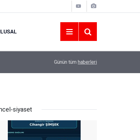
ULUSAL
09:09
ORDU ASKF’DEN İŞ DÜNYASINA AMATÖR SPO
Günün tüm
haberleri
ncel-siyaset