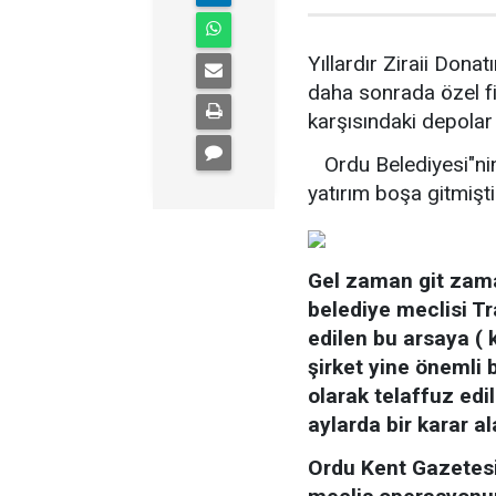
Yıllardır Ziraii Don
daha sonrada özel f
karşısındaki depolar
Ordu Belediyesi"ni
yatırım boşa gitmişti
Gel zaman git zama
belediye meclisi Tr
edilen bu arsaya ( k
şirket yine önemli b
olarak telaffuz edi
aylarda bir karar a
Ordu Kent Gazetesi