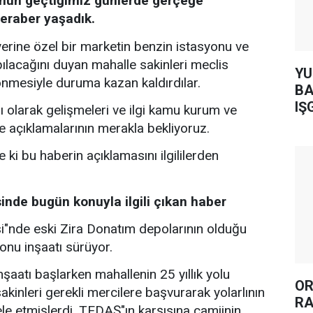
nun geçtiğimiz günlerde gerçeğe
eraber yaşadık.
 yerine özel bir marketin benzin istasyonu ve
pılacağını duyan mahalle sakinleri meclis
YUH AR
nmesiyle duruma kazan kaldırdılar.
BA
IŞ
olarak gelişmeleri ve ilgi kamu kurum ve
ve açıklamalarının merakla bekliyoruz.
 ki bu haberin açıklamasını ilgililerden
inde bugün konuyla ilgili çıkan haber
i"nde eski Zira Donatım depolarının olduğu
onu inşaatı sürüyor.
şaatı başlarken mahallenin 25 yıllık yolu
OR
akinleri gerekli mercilere başvurarak yolarlının
RA
le etmişlerdi. TEDAŞ"ın karşısına camiinin