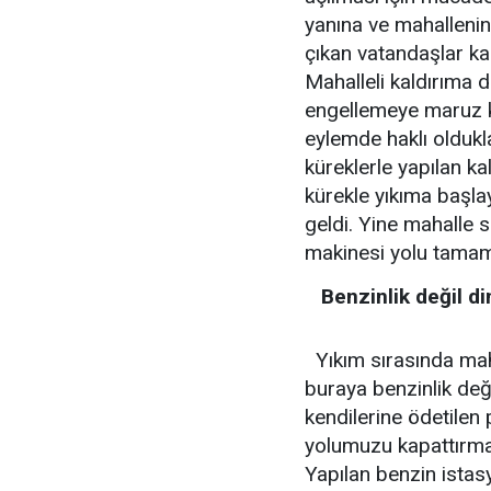
yanına ve mahallenin
çıkan vatandaşlar kapa
Mahalleli kaldırıma d
engellemeye maruz ka
eylemde haklı oldukla
küreklerle yapılan kal
kürekle yıkıma başl
geldi. Yine mahalle sa
makinesi yolu tamam
Benzinlik değil d
Yıkım sırasında maha
buraya benzinlik değil
kendilerine ödetilen
yolumuzu kapattırmayı
Yapılan benzin istas