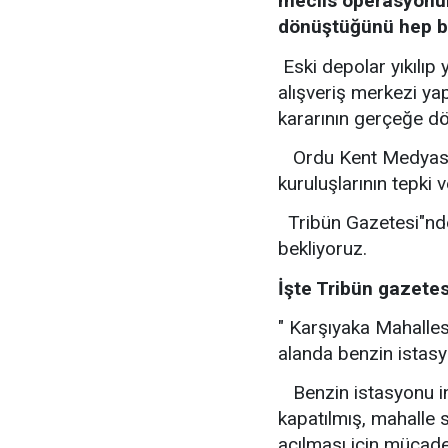
meclis operasyonu
dönüştüğünü hep b
Eski depolar yıkılıp
alışveriş merkezi ya
kararının gerçeğe dö
Ordu Kent Medyası 
kuruluşlarının tepki 
Tribün Gazetesi"nde
bekliyoruz.
İşte Tribün gazetes
" Karşıyaka Mahalles
alanda benzin istasy
Benzin istasyonu in
kapatılmış, mahalle s
açılması için mücade