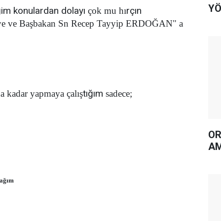
YÖ
ğim konulardan dolayı
rçın
çok mu hı
 ve Başbakan Sn Recep Tayyip ERDOĞAN" a
tığım
 kadar yapmaya çalış
sadece;
OR
AM
cağım