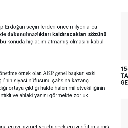
ip Erdo
an seçimlerden önce milyonlarca
ğ
nde
kları kaldıracakları sözünü
dokunulmazlı
 bu konuda hiç adım atmamış olmasını kabul
15
şkan eski
 yönetime örnek olan AKP genel ba
TA
li"nin siyasi nüfusunu şahsına kazanç
GE
ğı ortaya çıktığı halde halen milletvekilliğinin
ıklı ve ahlaki yanını görmekte zorluk
na en iyi hizmet verebilecek en iyi eğitim almış