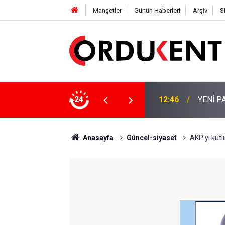
Manşetler
Günün Haberleri
Arşiv
S
 KİŞİLİK KURUCU KADROSU AÇIKLANDI
24
12:22
YENİ P
Anasayfa
Güncel-siyaset
AKP'yi kutl