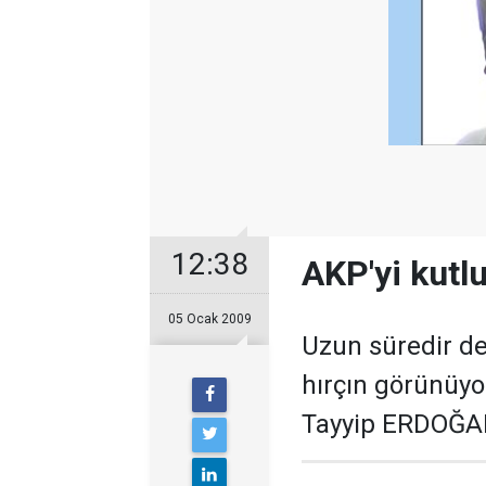
12:38
AKP'yi kutl
05 Ocak 2009
Uzun süredir d
hırçın görünüy
Tayyip ERDOĞAN