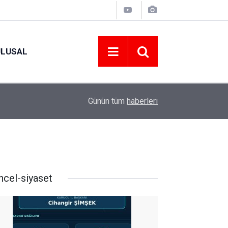
ULUSAL
09:09
ORDU ASKF’DEN İŞ DÜNYASINA AMATÖR SPO
Günün tüm
haberleri
ncel-siyaset