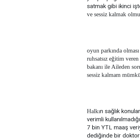
satmak gibi ikinci i
ve sessiz kalmak olmu
oyun parkında olması 
ruhsatsız eğitim vere
bakanı ile Aileden so
sessiz kalmam mümkü
n sağlık konula
Halkı
verimli kullanılmadığ
7 bin YTL maaş veriy
dediğinde bir dokto