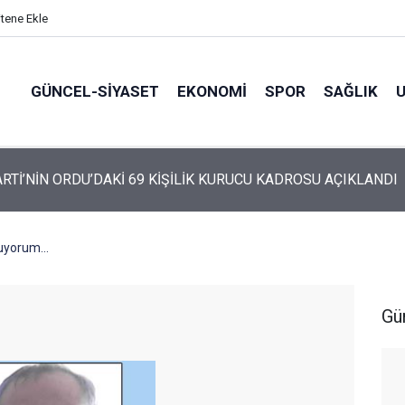
itene Ekle
GÜNCEL-SIYASET
EKONOMI
SPOR
SAĞLIK
ARTİ ALTINORDU’DA KURUCU YÖNETİMİNİ AÇIKLADI
uyorum...
Gü