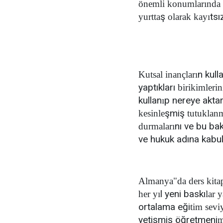
önemli konumlarında 
ş
tsı
yurtta
olarak kayı
n kull
Kutsal inançları
yaptıkları
birikimleri
kullan
p nereye aktar
ı
şmiş
kesinle
tutuklanm
nı ve bu ba
durmaları
ve hukuk adına kabu
Almanya"da ders kitap
l yeni baskı
her yı
lar 
ortalama eği
tim sevi
yetişmiş öğretmeni
m