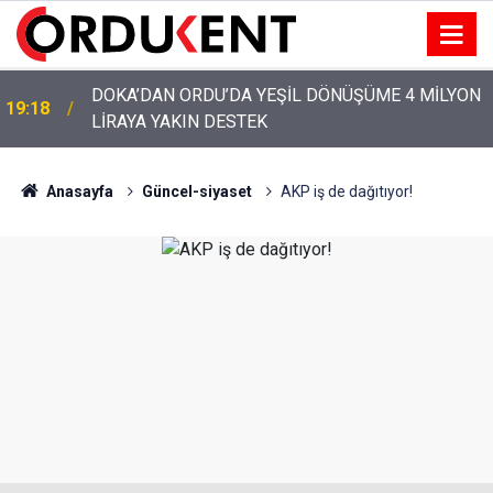
YENİ PARTİ’NİN ORDU’DAKİ 69 KİŞİLİK KURUCU
12:46
KADROSU AÇIKLANDI
Anasayfa
Güncel-siyaset
AKP iş de dağıtıyor!