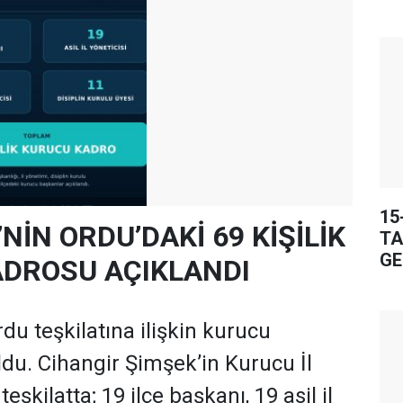
15
’NİN ORDU’DAKİ 69 KİŞİLİK
TA
GE
DROSU AÇIKLANDI
rdu teşkilatına ilişkin kurucu
oldu. Cihangir Şimşek’in Kurucu İl
şkilatta; 19 ilçe başkanı, 19 asil il