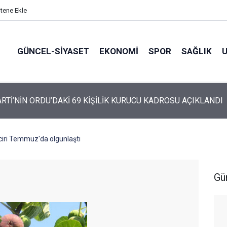
itene Ekle
GÜNCEL-SIYASET
EKONOMI
SPOR
SAĞLIK
ARTİ ALTINORDU’DA KURUCU YÖNETİMİNİ AÇIKLADI
ciri Temmuz'da olgunlaştı
Gü