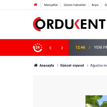
Manşetler
Günün Haberleri
Arşiv
S
 KİŞİLİK KURUCU KADROSU AÇIKLANDI
24
12:22
YENİ P
Anasayfa
Güncel-siyaset
Ağustos in