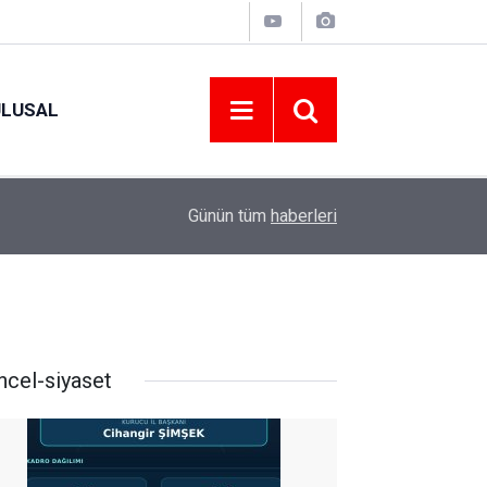
ULUSAL
09:09
ORDU ASKF’DEN İŞ DÜNYASINA AMATÖR SPO
Günün tüm
haberleri
ncel-siyaset