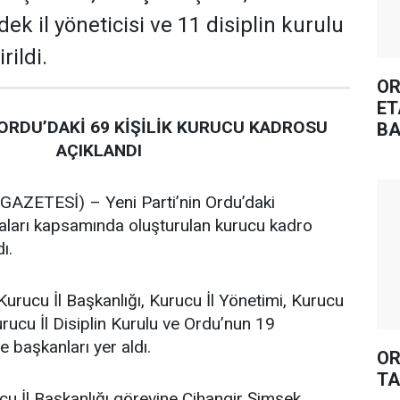
dek il yöneticisi ve 11 disiplin kurulu
rildi.
OR
ET
 ORDU’DAKİ 69 KİŞİLİK KURUCU KADROSU
BA
AÇIKLANDI
ZETESİ) – Yeni Parti’nin Ordu’daki
maları kapsamında oluşturulan kurucu kadro
ı.
Kurucu İl Başkanlığı, Kurucu İl Yönetimi, Kurucu
urucu İl Disiplin Kurulu ve Ordu’nun 19
e başkanları yer aldı.
OR
TA
cu İl Başkanlığı görevine Cihangir Şimşek