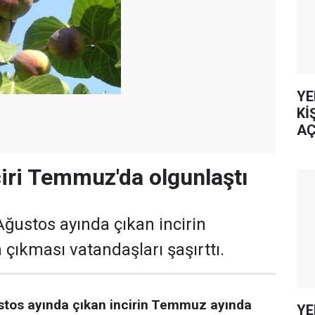
YE
Kİ
AÇ
iri Temmuz'da olgunlaştı
Ağustos ayında çıkan incirin
ıkması vatandaşları şaşırttı.
ustos ayında çıkan incirin Temmuz ayında
YE