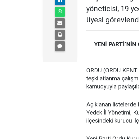
yöneticisi, 19 ye
üyesi görevlendi
YENİ PARTİ’NİN
ORDU (ORDU KENT GA
teşkilatlanma çalış
kamuoyuyla paylaşıld
Açıklanan listelerde 
Yedek İl Yönetimi, K
ilçesindeki kurucu ilç
Yeni Parti Ordu Kuru