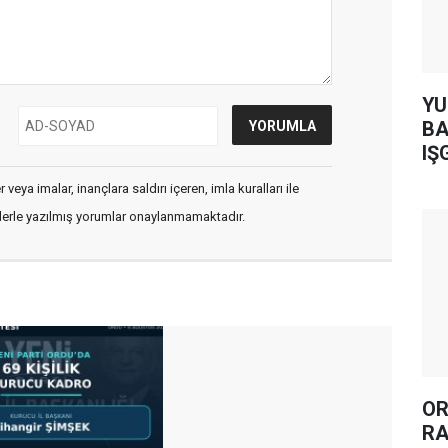
YUH AR
BA
IŞ
veya imalar, inançlara saldırı içeren, imla kuralları ile
flerle yazılmış yorumlar onaylanmamaktadır.
OR
RA