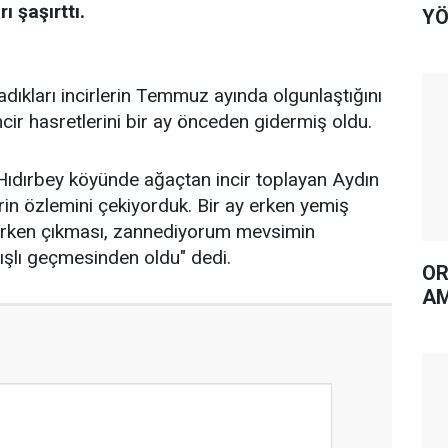
 şaşırttı.
YÖ
dıkları incirlerin Temmuz ayında olgunlaştığını
cir hasretlerini bir ay önceden gidermiş oldu.
 Hıdırbey köyünde ağaçtan incir toplayan Aydın
cirin özlemini çekiyorduk. Bir ay erken yemiş
y erken çıkması, zannediyorum mevsimin
ışlı geçmesinden oldu" dedi.
OR
AM