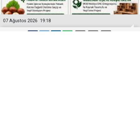
07 Ağustos 2026
19:18
DOKA’DAN ORDU’DA YEŞİL
DÖNÜŞÜME 4 MİLYON LİRAYA YAKIN
DESTEK
DOKA tarafından Fatsa Dolunay Fındık’ın projesine 1
milyon 826 bin 250 TL, MOB Mobilya’nın projesine ise
2 milyon 85 bin 774,36 TL destek sağlanacak.Böylece
iki projeye verilecek toplam destek 3 milyon 912 bin
24,36 TL olacak.