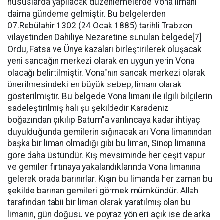
hususlarda yapılacak düzenlemelerde Vona limanı
daima gündeme gelmiştir. Bu belgelerden
07.Rebülahir 1302 (24 Ocak 1885) tarihli Trabzon
vilayetinden Dahiliye Nezaretine sunulan belgede[7]
Ordu, Fatsa ve Ünye kazaları birleştirilerek oluşacak
yeni sancağın merkezi olarak en uygun yerin Vona
olacağı belirtilmiştir. Vona"nın sancak merkezi olarak
önerilmesindeki en büyük sebep, limanı olarak
gösterilmiştir. Bu belgede Vona limanı ile ilgili bilgilerin
sadeleştirilmiş hali şu şekildedir Karadeniz
boğazından çıkılıp Batum"a varılıncaya kadar ihtiyaç
duyulduğunda gemilerin sığınacakları Vona limanından
başka bir liman olmadığı gibi bu liman, Sinop limanına
göre daha üstündür. Kış mevsiminde her çeşit vapur
ve gemiler fırtınaya yakalandıklarında Vona limanına
gelerek orada barınırlar. Kışın bu limanda her zaman bu
şekilde barınan gemileri görmek mümkündür. Allah
tarafından tabii bir liman olarak yaratılmış olan bu
limanın, gün doğusu ve poyraz yönleri açık ise de arka