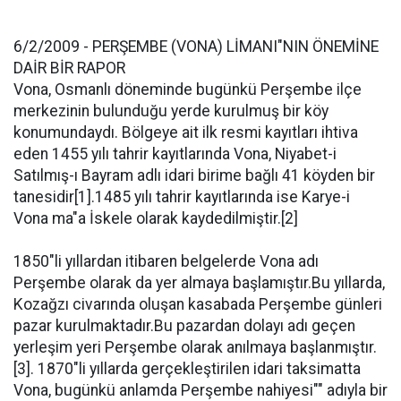
6/2/2009 - PERŞEMBE (VONA) LİMANI"NIN ÖNEMİNE
DAİR BİR RAPOR
Vona, Osmanlı döneminde bugünkü Perşembe ilçe
merkezinin bulunduğu yerde kurulmuş bir köy
konumundaydı. Bölgeye ait ilk resmi kayıtları ihtiva
eden 1455 yılı tahrir kayıtlarında Vona, Niyabet-i
Satılmış-ı Bayram adlı idari birime bağlı 41 köyden bir
tanesidir[1].1485 yılı tahrir kayıtlarında ise Karye-i
Vona ma"a İskele olarak kaydedilmiştir.[2]
1850"li yıllardan itibaren belgelerde Vona adı
Perşembe olarak da yer almaya başlamıştır.Bu yıllarda,
Kozağzı civarında oluşan kasabada Perşembe günleri
pazar kurulmaktadır.Bu pazardan dolayı adı geçen
yerleşim yeri Perşembe olarak anılmaya başlanmıştır.
[3]. 1870"li yıllarda gerçekleştirilen idari taksimatta
Vona, bugünkü anlamda Perşembe nahiyesi"" adıyla bir