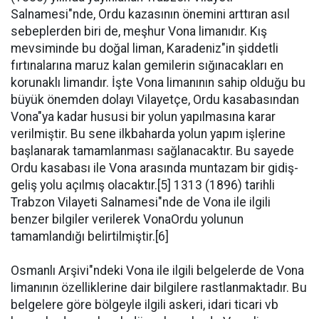
Salnamesi"nde, Ordu kazasının önemini arttıran asıl
sebeplerden biri de, meşhur Vona limanıdır. Kış
mevsiminde bu doğal liman, Karadeniz"in şiddetli
fırtınalarına maruz kalan gemilerin sığınacakları en
korunaklı limandır. İşte Vona limanının sahip olduğu bu
büyük önemden dolayı Vilayetçe, Ordu kasabasından
Vona"ya kadar hususi bir yolun yapılmasına karar
verilmiştir. Bu sene ilkbaharda yolun yapım işlerine
başlanarak tamamlanması sağlanacaktır. Bu sayede
Ordu kasabası ile Vona arasında muntazam bir gidiş-
geliş yolu açılmış olacaktır.[5] 1313 (1896) tarihli
Trabzon Vilayeti Salnamesi"nde de Vona ile ilgili
benzer bilgiler verilerek VonaOrdu yolunun
tamamlandığı belirtilmiştir.[6]
Osmanlı Arşivi"ndeki Vona ile ilgili belgelerde de Vona
limanının özelliklerine dair bilgilere rastlanmaktadır. Bu
belgelere göre bölgeyle ilgili askeri, idari ticari vb