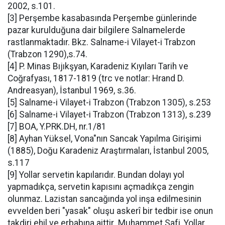
2002, s.101.
[3] Perşembe kasabasında Perşembe günlerinde
pazar kurulduğuna dair bilgilere Salnamelerde
rastlanmaktadır. Bkz. Salname-i Vilayet-i Trabzon
(Trabzon 1290),s.74.
[4] P. Minas Bıjıkşyan, Karadeniz Kıyıları Tarih ve
Coğrafyası, 1817-1819 (trc ve notlar: Hrand D.
Andreasyan), İstanbul 1969, s.36.
[5] Salname-i Vilayet-i Trabzon (Trabzon 1305), s.253
[6] Salname-i Vilayet-i Trabzon (Trabzon 1313), s.239
[7] BOA, Y.PRK.DH, nr.1/81
[8] Ayhan Yüksel, Vona"nın Sancak Yapılma Girişimi
(1885), Doğu Karadeniz Araştırmaları, İstanbul 2005,
s.117
[9] Yollar servetin kapılarıdır. Bundan dolayı yol
yapmadıkça, servetin kapısını açmadıkça zengin
olunmaz. Lazistan sancağında yol inşa edilmesinin
evvelden beri "yasak" oluşu askerî bir tedbir ise onun
takdiri ehil ve erbabına aittir. Muhammet Safi, Yollar