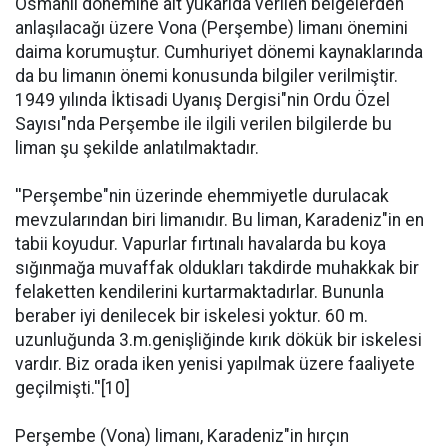
Osmanlı dönemine ait yukarıda verilen belgelerden
anlaşılacağı üzere Vona (Perşembe) limanı önemini
daima korumuştur. Cumhuriyet dönemi kaynaklarında
da bu limanın önemi konusunda bilgiler verilmiştir.
1949 yılında İktisadi Uyanış Dergisi"nin Ordu Özel
Sayısı"nda Perşembe ile ilgili verilen bilgilerde bu
liman şu şekilde anlatılmaktadır.
''Perşembe"nin üzerinde ehemmiyetle durulacak
mevzularından biri limanıdır. Bu liman, Karadeniz"in en
tabii koyudur. Vapurlar fırtınalı havalarda bu koya
sığınmağa muvaffak oldukları takdirde muhakkak bir
felaketten kendilerini kurtarmaktadırlar. Bununla
beraber iyi denilecek bir iskelesi yoktur. 60 m.
uzunluğunda 3.m.genişliğinde kırık dökük bir iskelesi
vardır. Biz orada iken yenisi yapılmak üzere faaliyete
geçilmişti.''[10]
Perşembe (Vona) limanı, Karadeniz"in hırçın