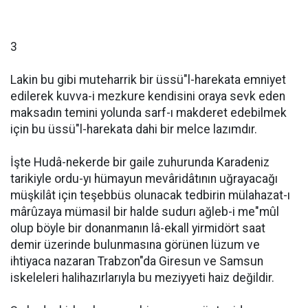
3
Lakin bu gibi muteharrik bir üssü"l-harekata emniyet
edilerek kuvva-i mezkure kendisini oraya sevk eden
maksadın temini yolunda sarf-ı makderet edebilmek
için bu üssü"l-harekata dahi bir melce lazımdır.
İşte Hudâ-nekerde bir gaile zuhurunda Karadeniz
tarikiyle ordu-yı hümayun mevâridâtının uğrayacağı
müşkilât için teşebbüs olunacak tedbirin mülahazat-ı
mârûzaya mümasil bir halde sudurı ağleb-i me"mûl
olup böyle bir donanmanın lâ-ekall yirmidört saat
demir üzerinde bulunmasına görünen lüzum ve
ihtiyaca nazaran Trabzon"da Giresun ve Samsun
iskeleleri halihazırlarıyla bu meziyyeti haiz değildir.