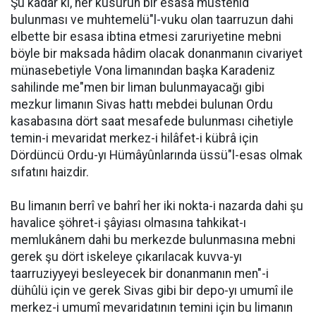
Şu kadar ki, her kusurun bir esasa müstenid
bulunması ve muhtemelü"l-vuku olan taarruzun dahi
elbette bir esasa ibtina etmesi zaruriyetine mebni
böyle bir maksada hâdim olacak donanmanın civariyet
münasebetiyle Vona limanından başka Karadeniz
sahilinde me"men bir liman bulunmayacağı gibi
mezkur limanın Sivas hattı mebdei bulunan Ordu
kasabasına dört saat mesafede bulunması cihetiyle
temin-i mevaridat merkez-i hilâfet-i kübrâ için
Dördüncü Ordu-yı Hümâyûnlarında üssü"l-esas olmak
sıfatını haizdir.
Bu limanın berrî ve bahrî her iki nokta-i nazarda dahi şu
havalice şöhret-i şâyiası olmasına tahkikat-ı
memlukânem dahi bu merkezde bulunmasına mebni
gerek şu dört iskeleye çıkarılacak kuvva-yı
taarruziyyeyi besleyecek bir donanmanın men"-i
dühûlü için ve gerek Sivas gibi bir depo-yı umumî ile
merkez-i umumî mevaridatının temini için bu limanın