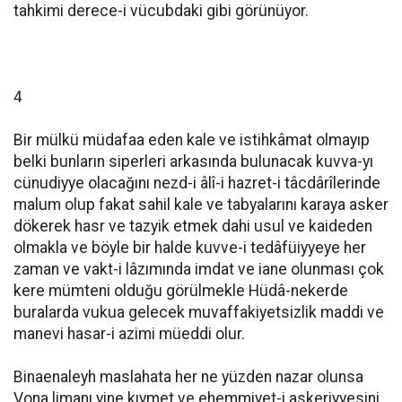
tahkimi derece-i vücubdaki gibi görünüyor.
4
Bir mülkü müdafaa eden kale ve istihkâmat olmayıp
belki bunların siperleri arkasında bulunacak kuvva-yı
cünudiyye olacağını nezd-i âlî-i hazret-i tâcdârîlerinde
malum olup fakat sahil kale ve tabyalarını karaya asker
dökerek hasr ve tazyik etmek dahi usul ve kaideden
olmakla ve böyle bir halde kuvve-i tedâfüiyyeye her
zaman ve vakt-i lâzımında imdat ve iane olunması çok
kere mümteni olduğu görülmekle Hüdâ-nekerde
buralarda vukua gelecek muvaffakiyetsizlik maddi ve
manevi hasar-i azimi müeddi olur.
Binaenaleyh maslahata her ne yüzden nazar olunsa
Vona limanı yine kıymet ve ehemmiyet-i askeriyyesini