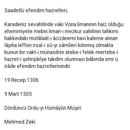
Saadetlü efendim hazretleri,
Karadeniz sevahilinde vaki Vona limanının haiz olduğu
ehemmiyete mebni liman-ı mezkur sahilinin tahkimi
hakkındaki mütâlaât-ı âcizânemi havi kaleme alınan
lâyıha leffen irsal-i sû-yı sâmîleri kılınmış olmakla
bunun bir vakt-i münasibte atebe-i felek-mertebe-i
hazret-i şehriyârîye takdim olunması bâbında emr ü
irâde efendim hazretlerinindir.
19 Recep 1306
9 Mart 1305
Dördüncü Ordu-yı Hümâyûn Müşiri
Mehmed Zeki