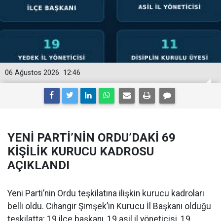
06 Ağustos 2026
12:46
YENİ PARTİ’NİN ORDU’DAKİ 69
KİŞİLİK KURUCU KADROSU
AÇIKLANDI
Yeni Parti’nin Ordu teşkilatına ilişkin kurucu kadroları
belli oldu. Cihangir Şimşek’in Kurucu İl Başkanı olduğu
teşkilatta; 19 ilçe başkanı, 19 asil il yöneticisi, 19