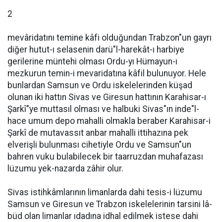
2
mevâridatını temine kâfi olduğundan Trabzon"un gayrı
diğer hutut-ı selasenin darü"l-harekât-ı harbiye
gerilerine müntehi olması Ordu-yı Hümayun-ı
mezkurun temin-i mevaridatına kâfil bulunuyor. Hele
bunlardan Samsun ve Ordu iskelelerinden küşad
olunan iki hattın Sivas ve Giresun hattının Karahisar-ı
Şarkî"ye muttasıl olması ve halbuki Sivas"ın inde"l-
hace umum depo mahalli olmakla beraber Karahisar-i
Şarkî de mutavassıt anbar mahalli ittihazına pek
elverişli bulunması cihetiyle Ordu ve Samsun"un
bahren vuku bulabilecek bir taarruzdan muhafazası
lüzumu yek-nazarda zâhir olur.
Sivas istihkâmlarının limanlarda dahi tesis-i lüzumu
Samsun ve Giresun ve Trabzon iskelelerinin tarsini lâ-
büd olan limanlar ıdadına idhal edilmek istese dahi