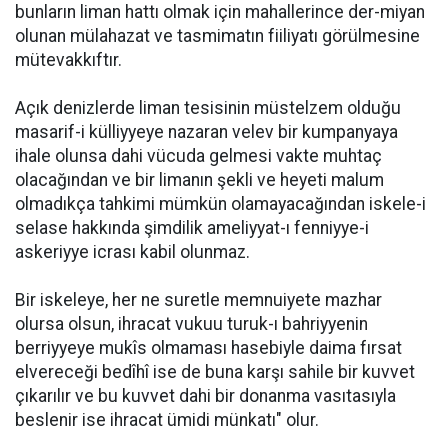
bunların liman hattı olmak için mahallerince der-miyan
olunan mülahazat ve tasmimatın fiiliyatı görülmesine
mütevakkıftır.
Açık denizlerde liman tesisinin müstelzem olduğu
masarif-i külliyyeye nazaran velev bir kumpanyaya
ihale olunsa dahi vücuda gelmesi vakte muhtaç
olacağından ve bir limanın şekli ve heyeti malum
olmadıkça tahkimi mümkün olamayacağından iskele-i
selase hakkında şimdilik ameliyyat-ı fenniyye-i
askeriyye icrası kabil olunmaz.
Bir iskeleye, her ne suretle memnuiyete mazhar
olursa olsun, ihracat vukuu turuk-ı bahriyyenin
berriyyeye mukîs olmaması hasebiyle daima fırsat
elvereceği bedîhî ise de buna karşı sahile bir kuvvet
çıkarılır ve bu kuvvet dahi bir donanma vasıtasıyla
beslenir ise ihracat ümidi münkatı" olur.