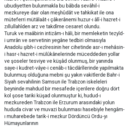
ubudiyetten bulunmakla bu bâbda sevâhil-i
mezkureye dair olan meşhûdât ve tahkikat ile ona
müteferri mütâlaât-ı çâkerânemi huzur-ı âlî-i hazret-i
zıllullahîden arz ve takdîme cesaret olundu.
Turuk ve maâbirin intizâm-ı hâli, bir memleketin tezyîd-
i umrân ve servetinin yegâne tedbiri olmasıyla
Anadolu şibh-i cezîresinin her cihetinde asr-ı mehâsin-
i hasr-ı hazret-i mülûkânelerinde müceddeden yollar
ve şoseler tesviye ve küşâd olunmuş, bir yanında
saye-i kudret-vâye-i cenâb-ı tâcdârîlerinde yapılmakta
bulunmuş olduğuna mebni şu yakın vakitlerde Bahr-i
Siyah sevahilinin Samsun ile Trabzon iskeleleri
beyninde mahdud bir mesafede içerilere doğru dört
kol şose tariki küşad olunmuştur ki, hudud-ı
mezkureden Trabzon ile Erzurum arasındaki yolun
hududa civar ve muvazi bulunması hasebiyle hengâm-
ı muharebede tarik-i mezkur Dördüncü Ordu-yı
Hümayunlarının