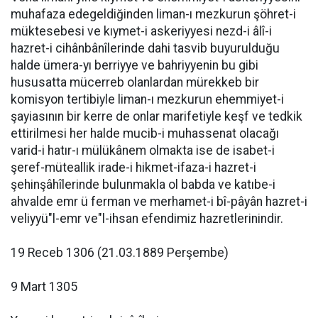
muhafaza edegeldiğinden liman-ı mezkurun şöhret-i
müktesebesi ve kıymet-i askeriyyesi nezd-i âlî-i
hazret-i cihânbânîlerinde dahi tasvib buyurulduğu
halde ümera-yı berriyye ve bahriyyenin bu gibi
hususatta mücerreb olanlardan mürekkeb bir
komisyon tertibiyle liman-ı mezkurun ehemmiyet-i
şayiasının bir kerre de onlar marifetiyle keşf ve tedkik
ettirilmesi her halde mucib-i muhassenat olacağı
varid-i hatır-ı mülükânem olmakta ise de isabet-i
şeref-müteallik irade-i hikmet-ifaza-i hazret-i
şehinşâhîlerinde bulunmakla ol babda ve katıbe-i
ahvalde emr ü ferman ve merhamet-i bî-pâyân hazret-i
veliyyü"l-emr ve"l-ihsan efendimiz hazretlerinindir.
19 Receb 1306 (21.03.1889 Perşembe)
9 Mart 1305