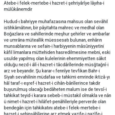
Atebe-i felek-mertebe-i hazret-i şehriyârîye lâyıha-i
mülûkânemdir
Hudud-ı bahriyye muhafazasına mahsus olan sevâhil
istihkâmâtının, bir pâyitahta mahrec ve medhal olan
Boğazlara ve sahillerinde meşhur şehirler ve ambarlar
ve umrâna müteallik müessesatı bulunan, enhârın
munsablarına ve sefain-i harbiyyenin mâsûniyyetini
kâfil limanlara müttehiden hasredilmesine mebni, eski
usulde yapılmış olan kulelerinin ehemmiyetten sâkıt
olduğu nezd-i âlî-i hazret-i tâcdârîlerinde müsğtağnî-i
arz ve beyandır. Şu karar-ı fennîye tevfikan Bahr-i
Siyah sevahilinin müdafaa ve tahkimi emrinde iktizâ-yı
hâl taraf-ı eşref-i hazret-i cihân-bânîlerince takdir
buyurulmuş olacağı bedâheten malum ise de tevsî-i
tahkikat teyid-i karara sebeb-i müstakil olmakla ve nân
ü nimet-i hazret-i hilâfet-penâhîleriyle perverde olan
bendegân için tahkikatını atebe-i felek-mertebe-i
hazret-i şehinşâhîlerine arz etmek vazife-i nazîfe-i