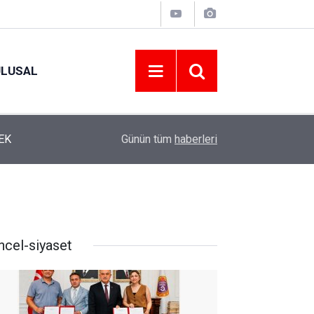
ULUSAL
12:22
YENİ PARTİ ALTINORDU’DA KURUCU YÖNETİMİ
Günün tüm
haberleri
ncel-siyaset