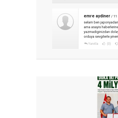
emre aydiner
/ 11
selam ben japonyadan 
ama asayis haberlerine
yazmadiginizdan dolay
orduya sevgilerle.yine
Yanıtla
(0)