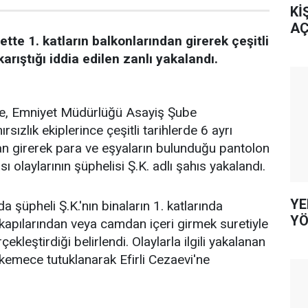
Kİ
AÇ
tte 1. katların balkonlarından girerek çeşitli
 karıştığı iddia edilen zanlı yakalandı.
öre, Emniyet Müdürlüğü Asayiş Şube
sızlık ekiplerince çeşitli tarihlerde 6 ayrı
an girerek para ve eşyaların bulunduğu pantolon
ı olaylarının şüphelisi Ş.K. adlı şahıs yakalandı.
YE
a şüpheli Ş.K.'nın binaların 1. katlarında
YÖ
kapılarından veya camdan içeri girmek suretiyle
rçekleştirdiği belirlendi. Olaylarla ilgili yakalanan
hkemece tutuklanarak Efirli Cezaevi'ne