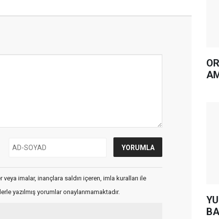
OR
AM
veya imalar, inançlara saldırı içeren, imla kuralları ile
flerle yazılmış yorumlar onaylanmamaktadır.
YUH AR
BA