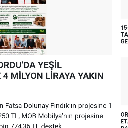
15
TA
GE
ORDU’DA YEŞİL
4 MİLYON LİRAYA YAKIN
 Fatsa Dolunay Fındık’ın projesine 1
OR
250 TL, MOB Mobilya’nın projesine
ET
 bin 774,36 TL destek