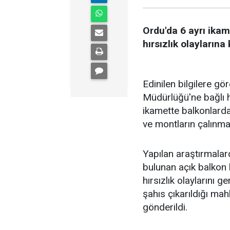
Ordu'da 6 ayrı ikame
hırsızlık olaylarına
Edinilen bilgilere g
Müdürlüğü'ne bağlı hır
ikamette balkonlard
ve montların çalınmas
Yapılan araştırmalard
bulunan açık balkon 
hırsızlık olaylarını ge
şahıs çıkarıldığı ma
gönderildi.