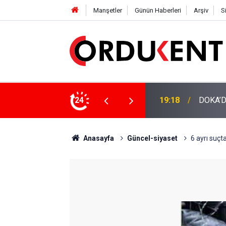
Manşetler
Günün Haberleri
Arşiv
S
NÜŞÜME 4 MİLYON LİRAYA YAKIN DESTEK
24
12:46
YENİ P
Anasayfa
Güncel-siyaset
6 ayrı suçt