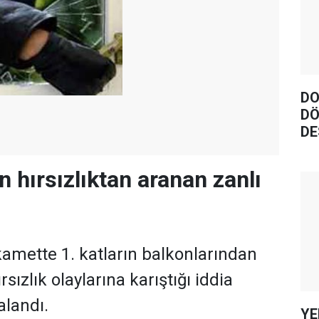
DO
DÖ
DE
n hırsızlıktan aranan zanlı
kamette 1. katların balkonlarından
ırsızlık olaylarına karıştığı iddia
alandı.
YE