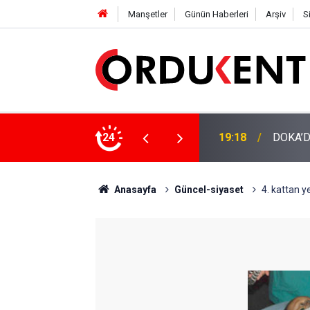
Manşetler
Günün Haberleri
Arşiv
S
NÜŞÜME 4 MİLYON LİRAYA YAKIN DESTEK
24
12:46
YENİ P
Anasayfa
Güncel-siyaset
4. kattan ye