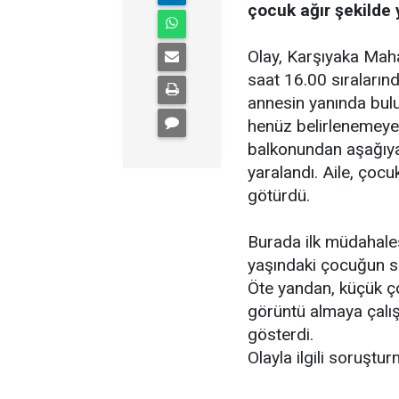
çocuk ağır şekilde 
Olay, Karşıyaka Mah
saat 16.00 sıralarınd
annesin yanında bul
henüz belirlenemeyen
balkonundan aşağıya
yaralandı. Aile, çocu
götürdü.
Burada ilk müdahales
yaşındaki çocuğun s
Öte yandan, küçük ç
görüntü almaya çalış
gösterdi.
Olayla ilgili soruştur