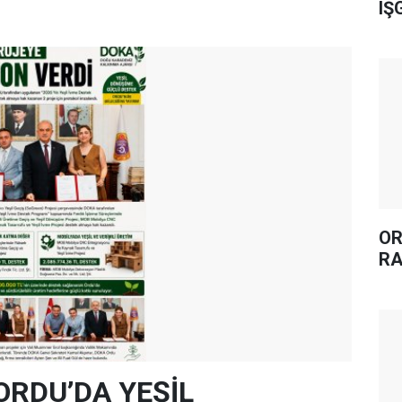
IŞ
OR
RA
ORDU’DA YEŞİL