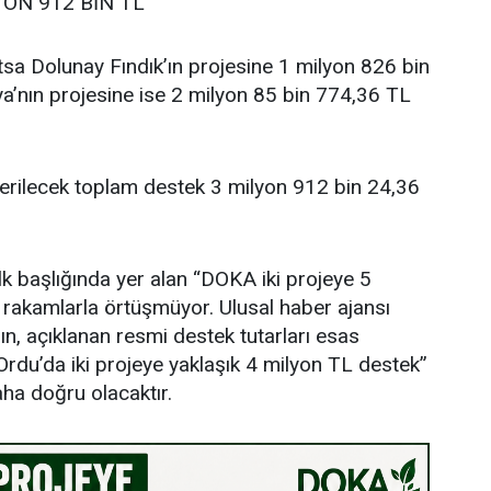
YON 912 BİN TL
sa Dolunay Fındık’ın projesine 1 milyon 826 bin
’nın projesine ise 2 milyon 85 bin 774,36 TL
verilecek toplam destek 3 milyon 912 bin 24,36
lk başlığında yer alan “DOKA iki projeye 5
i rakamlarla örtüşmüyor. Ulusal haber ajansı
ın, açıklanan resmi destek tutarları esas
rdu’da iki projeye yaklaşık 4 milyon TL destek”
aha doğru olacaktır.