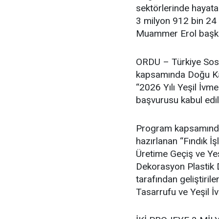
sektörlerinde hayata
3 milyon 912 bin 24 
Muammer Erol başkan
ORDU – Türkiye Sosy
kapsamında Doğu Kar
“2026 Yılı Yeşil İvm
başvurusu kabul edil
Program kapsamında F
hazırlanan “Fındık 
Üretime Geçiş ve Ye
Dekorasyon Plastik D
tarafından geliştir
Tasarrufu ve Yeşil İ