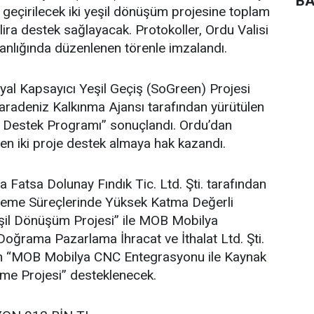
BA
 geçirilecek iki yeşil dönüşüm projesine toplam
lira destek sağlayacak. Protokoller, Ordu Valisi
lığında düzenlenen törenle imzalandı.
al Kapsayıcı Yeşil Geçiş (SoGreen) Projesi
adeniz Kalkınma Ajansı tarafından yürütülen
e Destek Programı” sonuçlandı. Ordu’dan
en iki proje destek almaya hak kazandı.
atsa Dolunay Fındık Tic. Ltd. Şti. tarafından
İşleme Süreçlerinde Yüksek Katma Değerli
şil Dönüşüm Projesi” ile MOB Mobilya
oğrama Pazarlama İhracat ve İthalat Ltd. Şti.
ilen “MOB Mobilya CNC Entegrasyonu ile Kaynak
vme Projesi” desteklenecek.