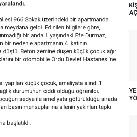
yaralandı.
Kİ
AÇ
allesi 966 Sokak üzerindeki bir apartmanda
a meydana geldi. Edinilen bilgilere göre,
unmadığı bir anda 1 yaşındaki Efe Durmaz,
 bir nedenle apartmanın 4. katının
 düştü. Beton zemine düşen küçük çocuk ağır
klarını bir otomobille Ordu Devlet Hastanesi'ne
i yapılan küçük çocuk, ameliyata alındı.1
YE
ağlık durumunun ciddi olduğu öğrenildi.
YÖ
ocuğun sedye ile ameliyata götürüldüğü sırada
an basın mensuplarına ailenin yakınları tepki
ma başlatıldı.