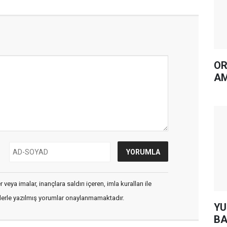
OR
AM
veya imalar, inançlara saldırı içeren, imla kuralları ile
flerle yazılmış yorumlar onaylanmamaktadır.
YUH AR
BA