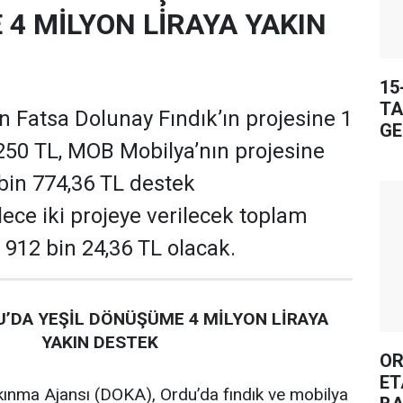
4 MİLYON LİRAYA YAKIN
15
TA
 Fatsa Dolunay Fındık’ın projesine 1
GE
250 TL, MOB Mobilya’nın projesine
 bin 774,36 TL destek
ece iki projeye verilecek toplam
 912 bin 24,36 TL olacak.
’DA YEŞİL DÖNÜŞÜME 4 MİLYON LİRAYA
YAKIN DESTEK
OR
ET
ınma Ajansı (DOKA), Ordu’da fındık ve mobilya