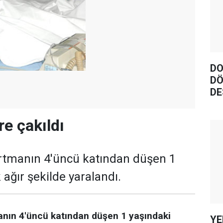
DO
DÖ
DE
re çakıldı
artmanın 4'üncü katından düşen 1
ağır şekilde yaralandı.
anın 4'üncü katından düşen 1 yaşındaki
YE