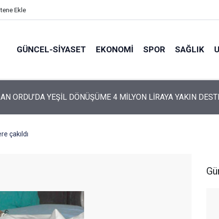
itene Ekle
GÜNCEL-SIYASET
EKONOMI
SPOR
SAĞLIK
ARTİ’NİN ORDU’DAKİ 69 KİŞİLİK KURUCU KADROSU AÇIKLANDI
re çakıldı
Gü