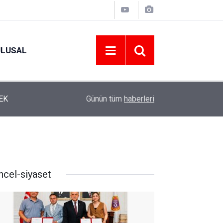
ULUSAL
12:22
YENİ PARTİ ALTINORDU’DA KURUCU YÖNETİMİ
Günün tüm
haberleri
ncel-siyaset