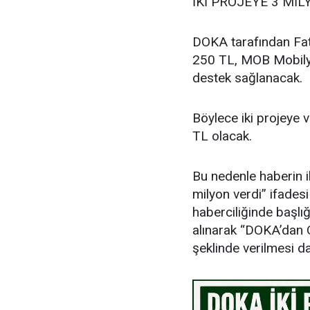
İKİ PROJEYE 3 MİL
DOKA tarafından Fat
250 TL, MOB Mobilya
destek sağlanacak.
Böylece iki projeye 
TL olacak.
Bu nedenle haberin i
milyon verdi” ifades
haberciliğinde başlığ
alınarak “DOKA’dan O
şeklinde verilmesi d