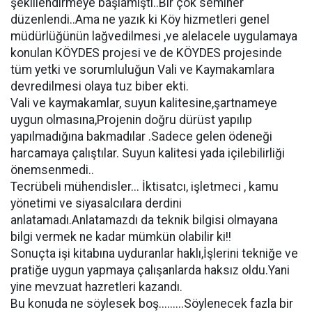
şekillendirmeye başlamıştı..Bir çok seminer
düzenlendi..Ama ne yazık ki Köy hizmetleri genel
müdürlüğünün lağvedilmesi ,ve alelacele uygulamaya
konulan KÖYDES projesi ve de KÖYDES projesinde
tüm yetki ve sorumluluğun Vali ve Kaymakamlara
devredilmesi olaya tuz biber ekti.
Vali ve kaymakamlar, suyun kalitesine,şartnameye
uygun olmasına,Projenin doğru dürüst yapılıp
yapılmadığına bakmadılar .Sadece gelen ödeneği
harcamaya çalıştılar. Suyun kalitesi yada içilebilirliği
önemsenmedi..
Tecrübeli mühendisler... İktisatcı, işletmeci , kamu
yönetimi ve siyasalcılara derdini
anlatamadı.Anlatamazdı da teknik bilgisi olmayana
bilgi vermek ne kadar mümkün olabilir ki!!
Sonuçta işi kitabına uyduranlar haklı,İşlerini tekniğe ve
pratiğe uygun yapmaya çalışanlarda haksız oldu.Yani
yine mevzuat hazretleri kazandı.
Bu konuda ne söylesek boş.........Söylenecek fazla bir