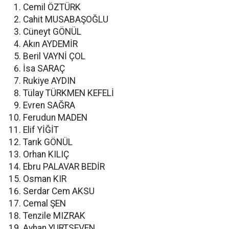
Cemil ÖZTÜRK
Cahit MUSABAŞOĞLU
Cüneyt GÖNÜL
Akın AYDEMİR
Beril VAYNİ ÇOL
İsa SARAÇ
Rukiye AYDIN
Tülay TÜRKMEN KEFELİ
Evren SAĞRA
Ferudun MADEN
Elif YİĞİT
Tarık GÖNÜL
Orhan KILIÇ
Ebru PALAVAR BEDİR
Osman KIR
Serdar Cem AKSU
Cemal ŞEN
Tenzile MIZRAK
Ayhan YURTSEVEN