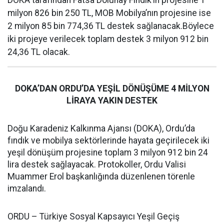
DOKA tarafından Fatsa Dolunay Fındık’ın projesine 1
milyon 826 bin 250 TL, MOB Mobilya’nın projesine ise
2 milyon 85 bin 774,36 TL destek sağlanacak.Böylece
iki projeye verilecek toplam destek 3 milyon 912 bin
24,36 TL olacak.
DOKA’DAN ORDU’DA YEŞİL DÖNÜŞÜME 4 MİLYON
LİRAYA YAKIN DESTEK
Doğu Karadeniz Kalkınma Ajansı (DOKA), Ordu’da
fındık ve mobilya sektörlerinde hayata geçirilecek iki
yeşil dönüşüm projesine toplam 3 milyon 912 bin 24
lira destek sağlayacak. Protokoller, Ordu Valisi
Muammer Erol başkanlığında düzenlenen törenle
imzalandı.
ORDU – Türkiye Sosyal Kapsayıcı Yeşil Geçiş