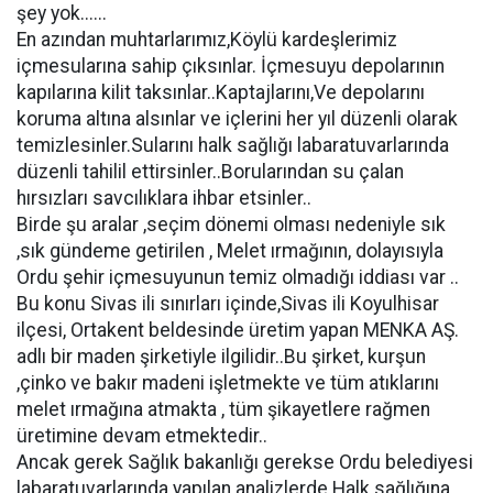
şey yok......
En azından muhtarlarımız,Köylü kardeşlerimiz
içmesularına sahip çıksınlar. İçmesuyu depolarının
kapılarına kilit taksınlar..Kaptajlarını,Ve depolarını
koruma altına alsınlar ve içlerini her yıl düzenli olarak
temizlesinler.Sularını halk sağlığı labaratuvarlarında
düzenli tahilil ettirsinler..Borularından su çalan
hırsızları savcılıklara ihbar etsinler..
Birde şu aralar ,seçim dönemi olması nedeniyle sık
,sık gündeme getirilen , Melet ırmağının, dolayısıyla
Ordu şehir içmesuyunun temiz olmadığı iddiası var ..
Bu konu Sivas ili sınırları içinde,Sivas ili Koyulhisar
ilçesi, Ortakent beldesinde üretim yapan MENKA AŞ.
adlı bir maden şirketiyle ilgilidir..Bu şirket, kurşun
,çinko ve bakır madeni işletmekte ve tüm atıklarını
melet ırmağına atmakta , tüm şikayetlere rağmen
üretimine devam etmektedir..
Ancak gerek Sağlık bakanlığı gerekse Ordu belediyesi
labaratuvarlarında yapılan analizlerde Halk sağlığına