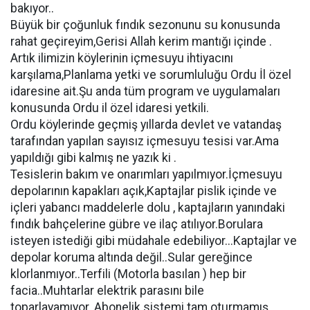
bakıyor..
Büyük bir çoğunluk fındık sezonunu su konusunda
rahat geçireyim,Gerisi Allah kerim mantığı içinde .
Artık ilimizin köylerinin içmesuyu ihtiyacını
karşılama,Planlama yetki ve sorumluluğu Ordu İl özel
idaresine ait.Şu anda tüm program ve uygulamaları
konusunda Ordu il özel idaresi yetkili.
Ordu köylerinde geçmiş yıllarda devlet ve vatandaş
tarafından yapılan sayısız içmesuyu tesisi var.Ama
yapıldığı gibi kalmış ne yazık ki .
Tesislerin bakım ve onarımları yapılmıyor.İçmesuyu
depolarının kapakları açık,Kaptajlar pislik içinde ve
içleri yabancı maddelerle dolu , kaptajların yanındaki
fındık bahçelerine gübre ve ilaç atılıyor.Borulara
isteyen istediği gibi müdahale edebiliyor...Kaptajlar ve
depolar koruma altında değil..Sular gereğince
klorlanmıyor..Terfili (Motorla basılan ) hep bir
facia..Muhtarlar elektrik parasını bile
toparlayamıyor..Abonelik sistemi tam oturmamış