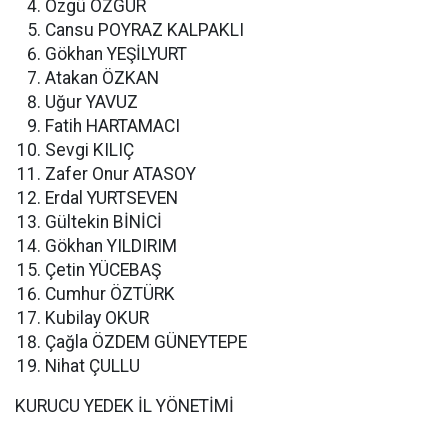
Özgü ÖZGÜR
Cansu POYRAZ KALPAKLI
Gökhan YEŞİLYURT
Atakan ÖZKAN
Uğur YAVUZ
Fatih HARTAMACI
Sevgi KILIÇ
Zafer Onur ATASOY
Erdal YURTSEVEN
Gültekin BİNİCİ
Gökhan YILDIRIM
Çetin YÜCEBAŞ
Cumhur ÖZTÜRK
Kubilay OKUR
Çağla ÖZDEM GÜNEYTEPE
Nihat ÇULLU
KURUCU YEDEK İL YÖNETİMİ