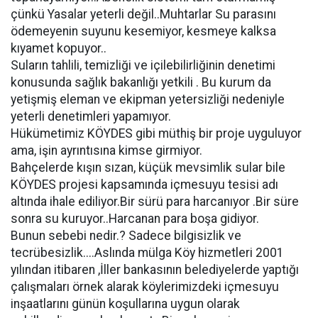
çünkü Yasalar yeterli değil..Muhtarlar Su parasını
ödemeyenin suyunu kesemiyor, kesmeye kalksa
kıyamet kopuyor..
Suların tahlili, temizliği ve içilebilirliğinin denetimi
konusunda sağlık bakanlığı yetkili . Bu kurum da
yetişmiş eleman ve ekipman yetersizliği nedeniyle
yeterli denetimleri yapamıyor.
Hükümetimiz KÖYDES gibi müthiş bir proje uyguluyor
ama, işin ayrıntısına kimse girmiyor.
Bahçelerde kışın sızan, küçük mevsimlik sular bile
KÖYDES projesi kapsamında içmesuyu tesisi adı
altında ihale ediliyor.Bir sürü para harcanıyor .Bir süre
sonra su kuruyor..Harcanan para boşa gidiyor.
Bunun sebebi nedir.? Sadece bilgisizlik ve
tecrübesizlik....Aslında mülga Köy hizmetleri 2001
yılından itibaren ,İller bankasının belediyelerde yaptığı
çalışmaları örnek alarak köylerimizdeki içmesuyu
inşaatlarını günün koşullarına uygun olarak