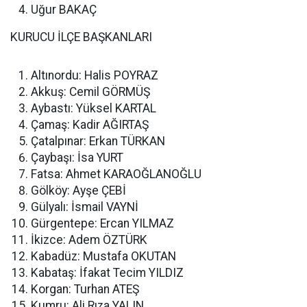
Uğur BAKAÇ
KURUCU İLÇE BAŞKANLARI
Altınordu: Halis POYRAZ
Akkuş: Cemil GÖRMÜŞ
Aybastı: Yüksel KARTAL
Çamaş: Kadir AĞIRTAŞ
Çatalpınar: Erkan TÜRKAN
Çaybaşı: İsa YURT
Fatsa: Ahmet KARAOĞLANOĞLU
Gölköy: Ayşe ÇEBİ
Gülyalı: İsmail VAYNİ
Gürgentepe: Ercan YILMAZ
İkizce: Adem ÖZTÜRK
Kabadüz: Mustafa OKUTAN
Kabataş: İfakat Tecim YILDIZ
Korgan: Turhan ATEŞ
Kumru: Ali Rıza YALIN