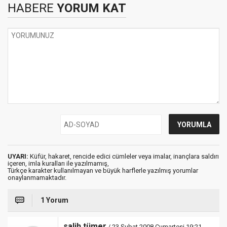
HABERE
YORUM KAT
UYARI:
Küfür, hakaret, rencide edici cümleler veya imalar, inançlara saldırı
içeren, imla kuralları ile yazılmamış,
Türkçe karakter kullanılmayan ve büyük harflerle yazılmış yorumlar
onaylanmamaktadır.
1 Yorum
salih tümer
/ 23 Şubat 2008 Cumartesi 19:21