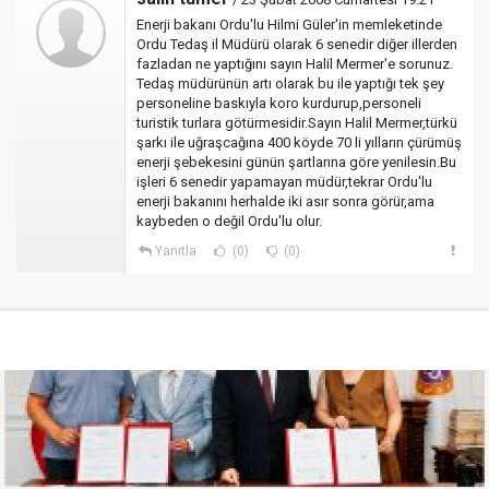
Enerji bakanı Ordu'lu Hilmi Güler'in memleketinde
Ordu Tedaş il Müdürü olarak 6 senedir diğer illerden
fazladan ne yaptığını sayın Halil Mermer'e sorunuz.
Tedaş müdürünün artı olarak bu ile yaptığı tek şey
personeline baskıyla koro kurdurup,personeli
turistik turlara götürmesidir.Sayın Halil Mermer,türkü
şarkı ile uğraşcağına 400 köyde 70 li yılların çürümüş
enerji şebekesini günün şartlarına göre yenilesin.Bu
işleri 6 senedir yapamayan müdür,tekrar Ordu'lu
enerji bakanını herhalde iki asır sonra görür,ama
kaybeden o değil Ordu'lu olur.
Yanıtla
(0)
(0)