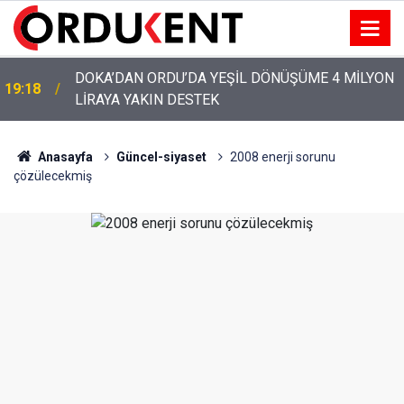
YENİ PARTİ’NİN ORDU’DAKİ 69 KİŞİLİK KURUCU
12:46
KADROSU AÇIKLANDI
Anasayfa
Güncel-siyaset
2008 enerji sorunu
çözülecekmiş