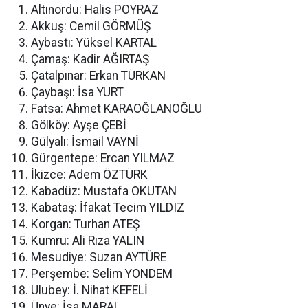
Altınordu: Halis POYRAZ
Akkuş: Cemil GÖRMÜŞ
Aybastı: Yüksel KARTAL
Çamaş: Kadir AĞIRTAŞ
Çatalpınar: Erkan TÜRKAN
Çaybaşı: İsa YURT
Fatsa: Ahmet KARAOĞLANOĞLU
Gölköy: Ayşe ÇEBİ
Gülyalı: İsmail VAYNİ
Gürgentepe: Ercan YILMAZ
İkizce: Adem ÖZTÜRK
Kabadüz: Mustafa OKUTAN
Kabataş: İfakat Tecim YILDIZ
Korgan: Turhan ATEŞ
Kumru: Ali Rıza YALIN
Mesudiye: Suzan AYTÜRE
Perşembe: Selim YÖNDEM
Ulubey: İ. Nihat KEFELİ
Ünye: İsa MARAL