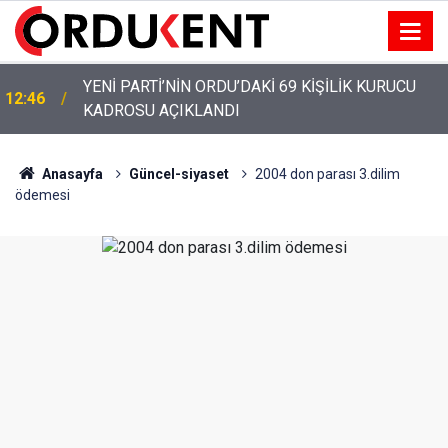
YENİ PARTİ’NİN ORDU’DAKİ 69 KİŞİLİK KURUCU
12:46
KADROSU AÇIKLANDI
YENİ PARTİ ALTINORDU’DA KURUCU YÖNETİMİNİ
12:22
AÇIKLADI
Anasayfa
Güncel-siyaset
2004 don parası 3.dilim
ödemesi