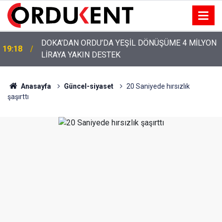
DOKA’DAN ORDU’DA YEŞİL DÖNÜŞÜME 4 MİLYON
19:18
LİRAYA YAKIN DESTEK
YENİ PARTİ’NİN ORDU’DAKİ 69 KİŞİLİK KURUCU
12:46
KADROSU AÇIKLANDI
Anasayfa
Güncel-siyaset
20 Saniyede hırsızlık
şaşırttı