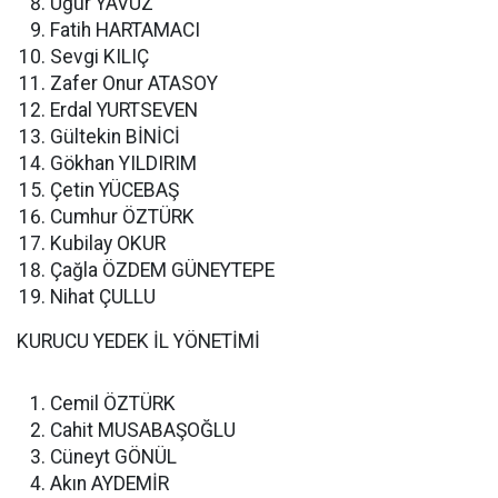
Uğur YAVUZ
Fatih HARTAMACI
Sevgi KILIÇ
Zafer Onur ATASOY
Erdal YURTSEVEN
Gültekin BİNİCİ
Gökhan YILDIRIM
Çetin YÜCEBAŞ
Cumhur ÖZTÜRK
Kubilay OKUR
Çağla ÖZDEM GÜNEYTEPE
Nihat ÇULLU
KURUCU YEDEK İL YÖNETİMİ
Cemil ÖZTÜRK
Cahit MUSABAŞOĞLU
Cüneyt GÖNÜL
Akın AYDEMİR