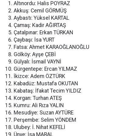
Altınordu: Halis POYRAZ
Akkuş: Cemil GÖRMÜŞ
Aybastı: Yüksel KARTAL
Çamaş: Kadir AĞIRTAŞ
Çatalpınar: Erkan TÜRKAN
Çaybaşı: İsa YURT
Fatsa: Ahmet KARAOĞLANOĞLU
Gölköy: Ayşe ÇEBİ
Gülyalı: İsmail VAYNİ
Gürgentepe: Ercan YILMAZ
İkizce: Adem ÖZTÜRK
Kabadüz: Mustafa OKUTAN
Kabataş: İfakat Tecim YILDIZ
Korgan: Turhan ATEŞ
Kumru: Ali Rıza YALIN
Mesudiye: Suzan AYTÜRE
Perşembe: Selim YÖNDEM
Ulubey: İ. Nihat KEFELİ
Ünye: İsa MARAL